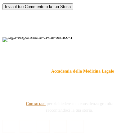
Responsabile Civile
: il blog di
Carmelo Galipò
.
Il blog, grazie alla collaborazione di esperti medici e giuristi
dell'Associazione
Accademia della Medicina Legale
, si
prefigge di essere riferimento nazionale per la gestione del
contenzioso civile e penale nel campo della Responsabilità
sanitaria e civile Auto e non solo.
Contattaci
per richiedere una consulenza gratuita
raccontandoci la tua storia.