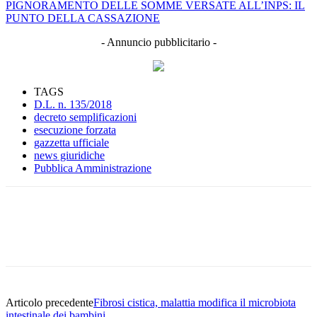
PIGNORAMENTO DELLE SOMME VERSATE ALL’INPS: IL
PUNTO DELLA CASSAZIONE
- Annuncio pubblicitario -
TAGS
D.L. n. 135/2018
decreto semplificazioni
esecuzione forzata
gazzetta ufficiale
news giuridiche
Pubblica Amministrazione
Facebook
Twitter
Linkedin
Email
Articolo precedente
Fibrosi cistica, malattia modifica il microbiota
intestinale dei bambini