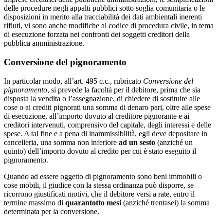
delle procedure negli appalti pubblici sotto soglia comunitaria o le
disposizioni in merito alla tracciabilità dei dati ambientali inerenti
rifiuti, vi sono anche modifiche al codice di procedura civile, in tema
di esecuzione forzata nei confronti dei soggetti creditori della
pubblica amministrazione.
Conversione del pignoramento
In particolar modo, all’art. 495 c.c., rubricato
Conversione del
pignoramento
, si prevede la facoltà per il debitore, prima che sia
disposta la vendita o l’assegnazione, di chiedere di sostituire alle
cose o ai crediti pignorati una somma di denaro pari, oltre alle spese
di esecuzione, all’importo dovuto al creditore pignorante e ai
creditori intervenuti, comprensivo del capitale, degli interessi e delle
spese. A tal fine e a pena di inammissibilità, egli deve depositare in
cancelleria, una somma non inferiore
ad un sesto
(anziché un
quinto) dell’importo dovuto al credito per cui è stato eseguito il
pignoramento.
Quando ad essere oggetto di pignoramento sono beni immobili o
cose mobili, il giudice con la stessa ordinanza può disporre, se
ricorrono giustificati motivi, che il debitore versi a rate, entro il
termine massimo di
quarantotto mesi
(anziché trentasei) la somma
determinata per la conversione.