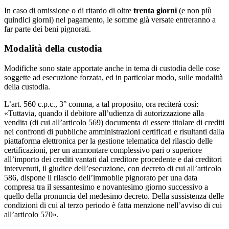
In caso di omissione o di ritardo di oltre
trenta giorni
(e non più
quindici giorni) nel pagamento, le somme già versate entreranno a
far parte dei beni pignorati.
Modalità della custodia
Modifiche sono state apportate anche in tema di custodia delle cose
soggette ad esecuzione forzata, ed in particolar modo, sulle modalità
della custodia.
L’art. 560 c.p.c., 3° comma, a tal proposito, ora reciterà così:
«Tuttavia, quando il debitore all’udienza di autorizzazione alla
vendita (di cui all’articolo 569) documenta di essere titolare di crediti
nei confronti di pubbliche amministrazioni certificati e risultanti dalla
piattaforma elettronica per la gestione telematica del rilascio delle
certificazioni, per un ammontare complessivo pari o superiore
all’importo dei crediti vantati dal creditore procedente e dai creditori
intervenuti, il giudice dell’esecuzione, con decreto di cui all’articolo
586, dispone il rilascio dell’immobile pignorato per una data
compresa tra il sessantesimo e novantesimo giorno successivo a
quello della pronuncia del medesimo decreto. Della sussistenza delle
condizioni di cui al terzo periodo è fatta menzione nell’avviso di cui
all’articolo 570».