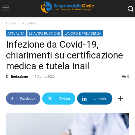
Home
Attualità
ATTUALITÀ
LE ALTRE RUBRICHE
LAVORO E PREVIDENZA
Infezione da Covid-19,
chiarimenti su certificazione
medica e tutela Inail
Di
Redazione
-
11 Aprile 2020
0
Facebook
Twitter
Linkedin