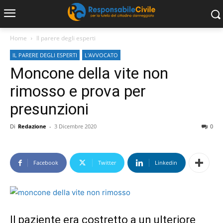
Home
Il parere degli esperti
IL PARERE DEGLI ESPERTI
L'AVVOCATO
Moncone della vite non
rimosso e prova per
presunzioni
Di
Redazione
-
3 Dicembre 2020
0
Facebook
Twitter
Linkedin
Il paziente era costretto a un ulteriore