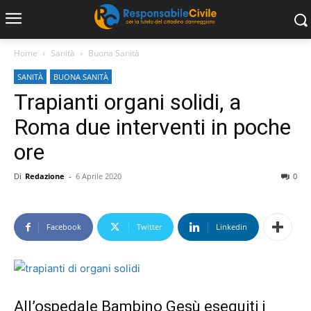
Home
Sanità
Buona Sanità
SANITÀ
BUONA SANITÀ
Trapianti organi solidi, a
Roma due interventi in poche
ore
Di
Redazione
-
6 Aprile 2020
0
Facebook
Twitter
Linkedin
All’ospedale Bambino Gesù eseguiti i