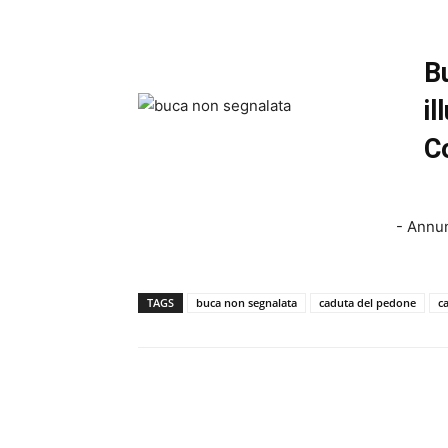
B
il
C
- Annun
TAGS
buca non segnalata
caduta del pedone
c
Facebook
Twitter
Linked