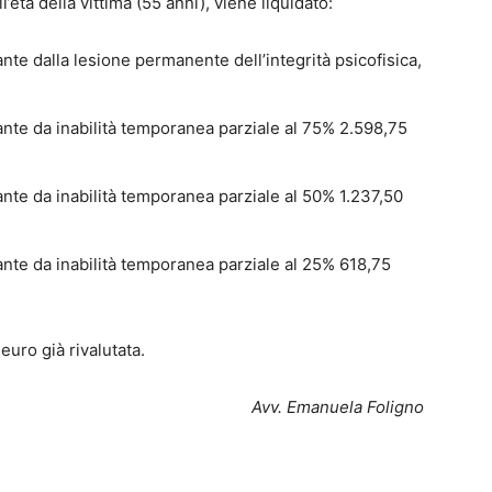
’età della vittima (55 anni), viene liquidato:
ante dalla lesione permanente dell’integrità psicofisica,
vante da inabilità temporanea parziale al 75% 2.598,75
vante da inabilità temporanea parziale al 50% 1.237,50
vante da inabilità temporanea parziale al 25% 618,75
euro già rivalutata.
Avv. Emanuela Foligno