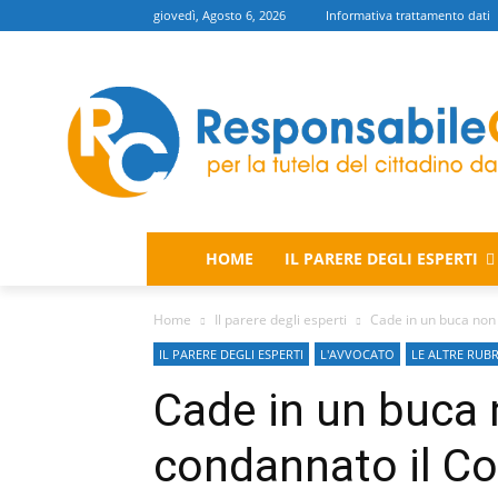
giovedì, Agosto 6, 2026
Informativa trattamento dati
HOME
IL PARERE DEGLI ESPERTI
Home
Il parere degli esperti
Cade in un buca non
IL PARERE DEGLI ESPERTI
L'AVVOCATO
LE ALTRE RUB
Cade in un buca 
condannato il 