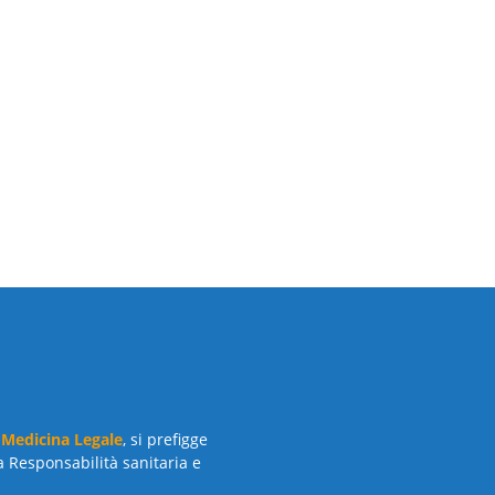
 Medicina Legale
, si prefigge
a Responsabilità sanitaria e