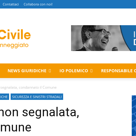
Contattaci
Collabora con noi!
NEWS GIURIDICHE
IO POLEMICO
RESPONSABILE C
 segnalata, condannato il Comune
RICHE
SICUREZZA E SINISTRI STRADALI
non segnalata,
Comune