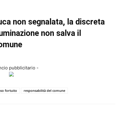
uca non segnalata, la discreta
luminazione non salva il
omune
cio pubblicitario -
aso fortuito
responsabilità del comune
in
Email
Print