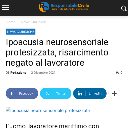
Home
News Giuridiche
NEWS GIURIDICHE
Ipoacusia neurosensoriale
protesizzata, risarcimento
negato al lavoratore
Di
Redazione
-
2 Dicembre 2021
0
Facebook
Twitter
Linkedin
L’uomo, lavoratore marittimo con