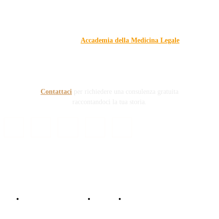
Responsabile Civile
: il blog di
Carmelo Galipò
.
Il blog, grazie alla collaborazione di esperti medici e giuristi
dell'Associazione
Accademia della Medicina Legale
, si
prefigge di essere riferimento nazionale per la gestione del
contenzioso civile e penale nel campo della Responsabilità
sanitaria e civile Auto e non solo.
Contattaci
per richiedere una consulenza gratuita
raccontandoci la tua storia.
© Copyright 2024 - Responsabile Civile
Informativa trattamento dati
Contattaci
Collabora con noi!