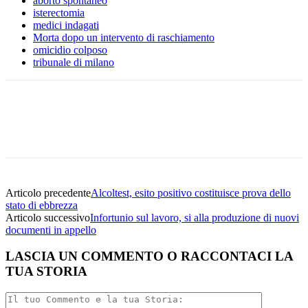
aborto spontaneo
isterectomia
medici indagati
Morta dopo un intervento di raschiamento
omicidio colposo
tribunale di milano
Facebook
Twitter
Linkedin
Email
Articolo precedente
Alcoltest, esito positivo costituisce prova dello
stato di ebbrezza
Articolo successivo
Infortunio sul lavoro, si alla produzione di nuovi
documenti in appello
LASCIA UN COMMENTO O RACCONTACI LA
TUA STORIA