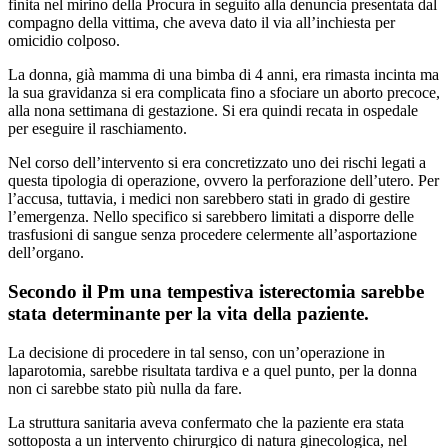
finita nel mirino della Procura in seguito alla denuncia presentata dal
compagno della vittima, che aveva dato il via all’inchiesta per
omicidio colposo.
La donna, già mamma di una bimba di 4 anni, era rimasta incinta ma
la sua gravidanza si era complicata fino a sfociare un aborto precoce,
alla nona settimana di gestazione. Si era quindi recata in ospedale
per eseguire il raschiamento.
Nel corso dell’intervento si era concretizzato uno dei rischi legati a
questa tipologia di operazione, ovvero la perforazione dell’utero. Per
l’accusa, tuttavia, i medici non sarebbero stati in grado di gestire
l’emergenza. Nello specifico si sarebbero limitati a disporre delle
trasfusioni di sangue senza procedere celermente all’asportazione
dell’organo.
Secondo il Pm una tempestiva isterectomia sarebbe
stata determinante per la vita della paziente.
La decisione di procedere in tal senso, con un’operazione in
laparotomia, sarebbe risultata tardiva e a quel punto, per la donna
non ci sarebbe stato più nulla da fare.
La struttura sanitaria aveva confermato che la paziente era stata
sottoposta a un intervento chirurgico di natura ginecologica, nel