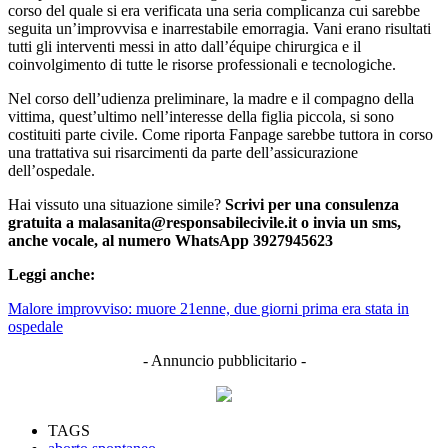
corso del quale si era verificata una seria complicanza cui sarebbe
seguita un’improvvisa e inarrestabile emorragia. Vani erano risultati
tutti gli interventi messi in atto dall’équipe chirurgica e il
coinvolgimento di tutte le risorse professionali e tecnologiche.
Nel corso dell’udienza preliminare, la madre e il compagno della
vittima, quest’ultimo nell’interesse della figlia piccola, si sono
costituiti parte civile. Come riporta Fanpage sarebbe tuttora in corso
una trattativa sui risarcimenti da parte dell’assicurazione
dell’ospedale.
Hai vissuto una situazione simile?
Scrivi per una consulenza
gratuita a malasanita@responsabilecivile.it o invia un sms,
anche vocale, al numero WhatsApp 3927945623
Leggi anche:
Malore improvviso: muore 21enne, due giorni prima era stata in
ospedale
- Annuncio pubblicitario -
TAGS