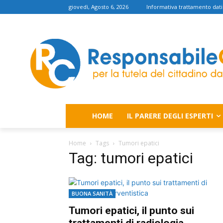
giovedì, Agosto 6, 2026
Informativa trattamento dati
HOME
IL PARERE DEGLI ESPERTI
Home
Tags
Tumori epatici
Tag: tumori epatici
BUONA SANITÀ
Tumori epatici, il punto sui
trattamenti di radiologia