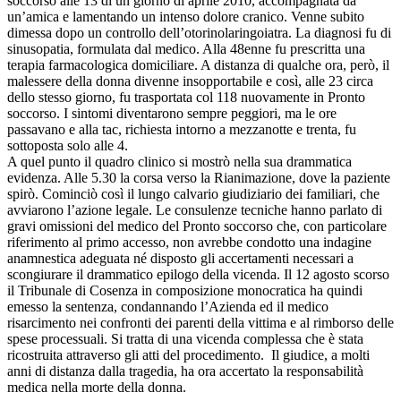
soccorso alle 13 di un giorno di aprile 2010, accompagnata da
un’amica e lamentando un intenso dolore cranico. Venne subito
dimessa dopo un controllo dell’otorinolaringoiatra. La diagnosi fu di
sinusopatia, formulata dal medico. Alla 48enne fu prescritta una
terapia farmacologica domiciliare. A distanza di qualche ora, però, il
malessere della donna divenne insopportabile e così, alle 23 circa
dello stesso giorno, fu trasportata col 118 nuovamente in Pronto
soccorso. I sintomi diventarono sempre peggiori, ma le ore
passavano e alla tac, richiesta intorno a mezzanotte e trenta, fu
sottoposta solo alle 4.
A quel punto il quadro clinico si mostrò nella sua drammatica
evidenza. Alle 5.30 la corsa verso la Rianimazione, dove la paziente
spirò. Cominciò così il lungo calvario giudiziario dei familiari, che
avviarono l’azione legale. Le consulenze tecniche hanno parlato di
gravi omissioni del medico del Pronto soccorso che, con particolare
riferimento al primo accesso, non avrebbe condotto una indagine
anamnestica adeguata né disposto gli accertamenti necessari a
scongiurare il drammatico epilogo della vicenda. Il 12 agosto scorso
il Tribunale di Cosenza in composizione monocratica ha quindi
emesso la sentenza, condannando l’Azienda ed il medico
risarcimento nei confronti dei parenti della vittima e al rimborso delle
spese processuali. Si tratta di una vicenda complessa che è stata
ricostruita attraverso gli atti del procedimento. Il giudice, a molti
anni di distanza dalla tragedia, ha ora accertato la responsabilità
medica nella morte della donna.