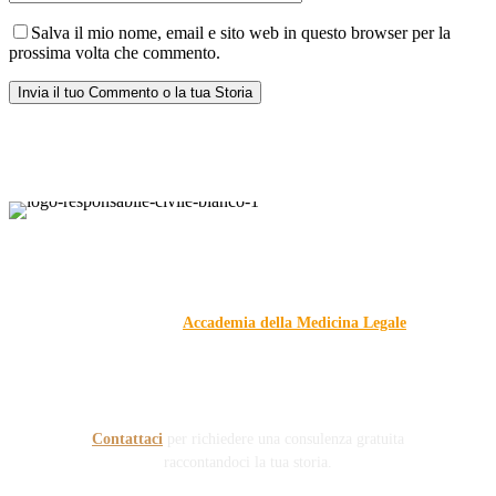
Salva il mio nome, email e sito web in questo browser per la
prossima volta che commento.
Responsabile Civile
: il blog di
Carmelo Galipò
.
Il blog, grazie alla collaborazione di esperti medici e giuristi
dell'Associazione
Accademia della Medicina Legale
, si
prefigge di essere riferimento nazionale per la gestione del
contenzioso civile e penale nel campo della Responsabilità
sanitaria e civile Auto e non solo.
Contattaci
per richiedere una consulenza gratuita
raccontandoci la tua storia.