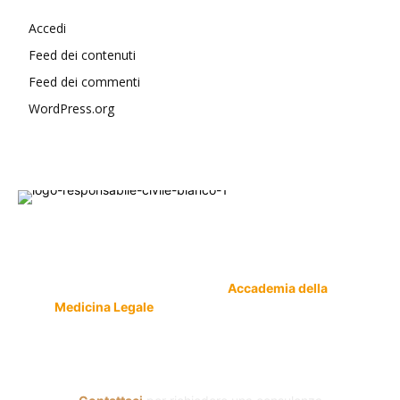
Accedi
Feed dei contenuti
Feed dei commenti
WordPress.org
Responsabile Civile
: il blog di
Carmelo Galipò
.
Il blog, grazie alla collaborazione di esperti medici
e giuristi dell'Associazione
Accademia della
Medicina Legale
, si prefigge di essere riferimento
nazionale per la gestione del contenzioso civile e
penale nel campo della Responsabilità sanitaria e
civile Auto e non solo.