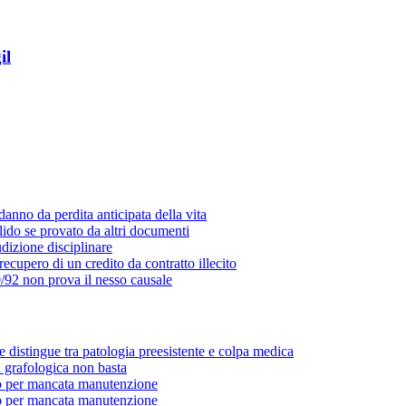
il
danno da perdita anticipata della vita
lido se provato da altri documenti
udizione disciplinare
 recupero di un credito da contratto illecito
/92 non prova il nesso causale
e distingue tra patologia preesistente e colpa medica
a grafologica non basta
o per mancata manutenzione
o per mancata manutenzione