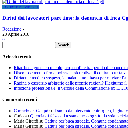
LAVORO E PREVIDENZA
Diritti dei lavoratori part time: la denuncia di Inca Cg
Redazione
-
23 Aprile 2018
0
Articoli recenti
Ritardo diagnostico oncologico, confine tra perdita di chance e 
Disconoscimento firma polizza assicurativa, il contratto resta va
Dirigente medico sospeso, la malattia non basta per rinviare l’a
Rapina o esercizio arbitrario delle proprie ragioni? Illegittimo il
Infezione professionale, il verbale della Commissione ex L. 210
Commenti recenti
Carmelo dr. Galipò
su
Danno da intervento chirurgico, il giudic
Carlo
su
Querela di falso sul testamento olografo, la sola perizi
Maria Girardi
su
Caduta per buca stradale, Comune condannat
Maria Girardi
su
Caduta per buca stradale, Comune condannat