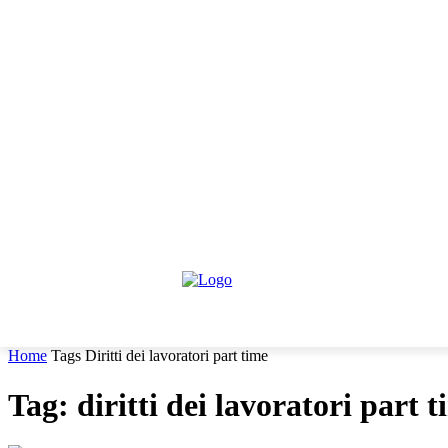
giovedì, Agosto 6, 2026
Informativa trattamento dati
Contattaci
HOME
IL PARERE DEGLI ESPERTI
NEWS GIURIDIC
Home
Tags
Diritti dei lavoratori part time
Tag: diritti dei lavoratori part 