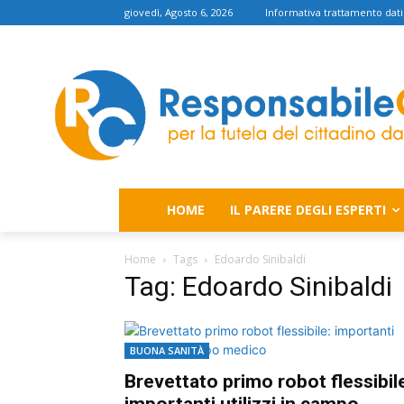
giovedì, Agosto 6, 2026
Informativa trattamento dati
HOME
IL PARERE DEGLI ESPERTI
Home
Tags
Edoardo Sinibaldi
Tag: Edoardo Sinibaldi
BUONA SANITÀ
Brevettato primo robot flessibil
importanti utilizzi in campo