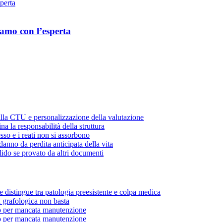
iamo con l’esperta
ulla CTU e personalizzazione della valutazione
a la responsabilità della struttura
sso e i reati non si assorbono
danno da perdita anticipata della vita
lido se provato da altri documenti
e distingue tra patologia preesistente e colpa medica
a grafologica non basta
o per mancata manutenzione
o per mancata manutenzione