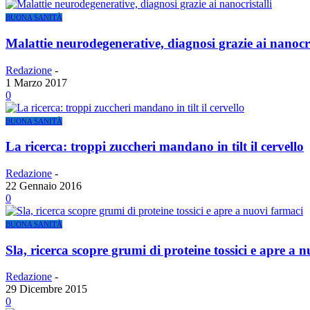
BUONA SANITÀ
Malattie neurodegenerative, diagnosi grazie ai nanocri
Redazione
-
1 Marzo 2017
0
BUONA SANITÀ
La ricerca: troppi zuccheri mandano in tilt il cervello
Redazione
-
22 Gennaio 2016
0
BUONA SANITÀ
Sla, ricerca scopre grumi di proteine tossici e apre a 
Redazione
-
29 Dicembre 2015
0