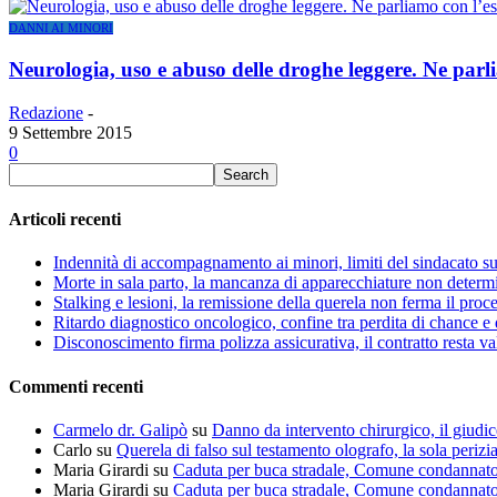
DANNI AI MINORI
Neurologia, uso e abuso delle droghe leggere. Ne parl
Redazione
-
9 Settembre 2015
0
Articoli recenti
Indennità di accompagnamento ai minori, limiti del sindacato s
Morte in sala parto, la mancanza di apparecchiature non determin
Stalking e lesioni, la remissione della querela non ferma il proce
Ritardo diagnostico oncologico, confine tra perdita di chance e 
Disconoscimento firma polizza assicurativa, il contratto resta va
Commenti recenti
Carmelo dr. Galipò
su
Danno da intervento chirurgico, il giudic
Carlo
su
Querela di falso sul testamento olografo, la sola perizi
Maria Girardi
su
Caduta per buca stradale, Comune condannat
Maria Girardi
su
Caduta per buca stradale, Comune condannat