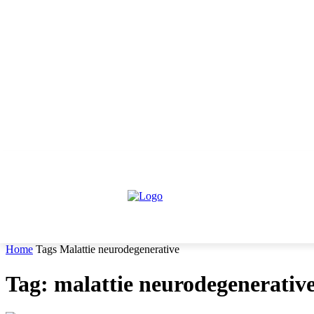
venerdì, Agosto 7, 2026
Informativa trattamento dati
Contattaci
HOME
IL PARERE DEGLI ESPERTI
NEWS GIURIDIC
Home
Tags
Malattie neurodegenerative
Tag: malattie neurodegenerativ