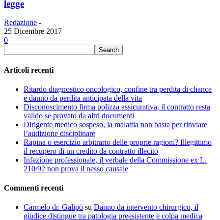
legge
Redazione
-
25 Dicembre 2017
0
Articoli recenti
Ritardo diagnostico oncologico, confine tra perdita di chance
e danno da perdita anticipata della vita
Disconoscimento firma polizza assicurativa, il contratto resta
valido se provato da altri documenti
Dirigente medico sospeso, la malattia non basta per rinviare
l’audizione disciplinare
Rapina o esercizio arbitrario delle proprie ragioni? Illegittimo
il recupero di un credito da contratto illecito
Infezione professionale, il verbale della Commissione ex L.
210/92 non prova il nesso causale
Commenti recenti
Carmelo dr. Galipò
su
Danno da intervento chirurgico, il
giudice distingue tra patologia preesistente e colpa medica