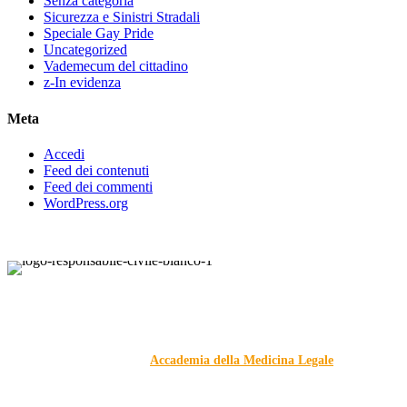
Senza categoria
Sicurezza e Sinistri Stradali
Speciale Gay Pride
Uncategorized
Vademecum del cittadino
z-In evidenza
Meta
Accedi
Feed dei contenuti
Feed dei commenti
WordPress.org
Responsabile Civile
: il blog di
Carmelo Galipò
.
Il blog, grazie alla collaborazione di esperti medici e giuristi
dell'Associazione
Accademia della Medicina Legale
, si
prefigge di essere riferimento nazionale per la gestione del
contenzioso civile e penale nel campo della Responsabilità