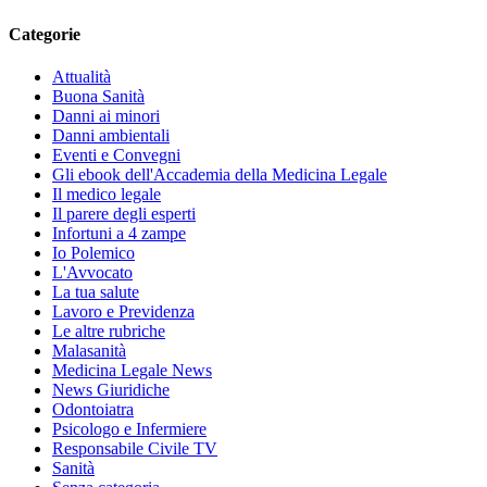
Categorie
Attualità
Buona Sanità
Danni ai minori
Danni ambientali
Eventi e Convegni
Gli ebook dell'Accademia della Medicina Legale
Il medico legale
Il parere degli esperti
Infortuni a 4 zampe
Io Polemico
L'Avvocato
La tua salute
Lavoro e Previdenza
Le altre rubriche
Malasanità
Medicina Legale News
News Giuridiche
Odontoiatra
Psicologo e Infermiere
Responsabile Civile TV
Sanità