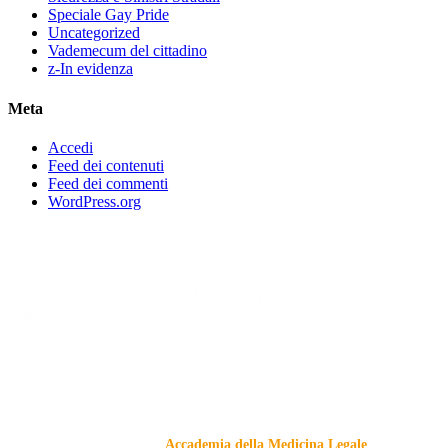
Speciale Gay Pride
Uncategorized
Vademecum del cittadino
z-In evidenza
Meta
Accedi
Feed dei contenuti
Feed dei commenti
WordPress.org
Responsabile Civile
: il blog di
Carmelo Galipò
.
Il blog, grazie alla collaborazione di esperti medici e giuristi
dell'Associazione
Accademia della Medicina Legale
, si