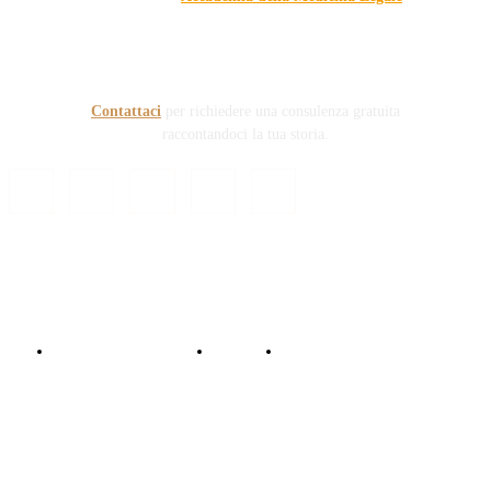
prefigge di essere riferimento nazionale per la gestione del
contenzioso civile e penale nel campo della Responsabilità
sanitaria e civile Auto e non solo.
Contattaci
per richiedere una consulenza gratuita
raccontandoci la tua storia.
© Copyright 2024 - Responsabile Civile
Informativa trattamento dati
Contattaci
Collabora con noi!