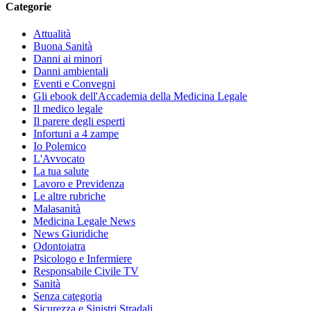
Categorie
Attualità
Buona Sanità
Danni ai minori
Danni ambientali
Eventi e Convegni
Gli ebook dell'Accademia della Medicina Legale
Il medico legale
Il parere degli esperti
Infortuni a 4 zampe
Io Polemico
L'Avvocato
La tua salute
Lavoro e Previdenza
Le altre rubriche
Malasanità
Medicina Legale News
News Giuridiche
Odontoiatra
Psicologo e Infermiere
Responsabile Civile TV
Sanità
Senza categoria
Sicurezza e Sinistri Stradali