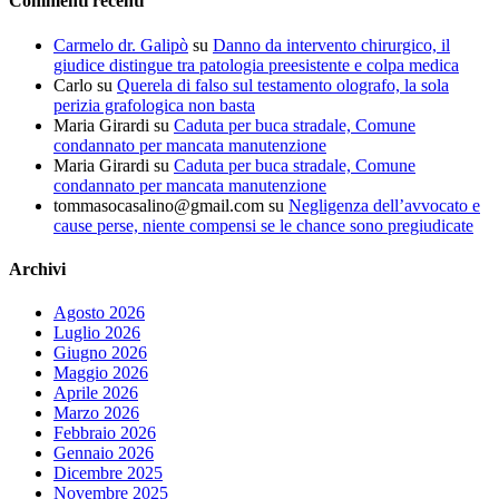
Commenti recenti
Carmelo dr. Galipò
su
Danno da intervento chirurgico, il
giudice distingue tra patologia preesistente e colpa medica
Carlo
su
Querela di falso sul testamento olografo, la sola
perizia grafologica non basta
Maria Girardi
su
Caduta per buca stradale, Comune
condannato per mancata manutenzione
Maria Girardi
su
Caduta per buca stradale, Comune
condannato per mancata manutenzione
tommasocasalino@gmail.com
su
Negligenza dell’avvocato e
cause perse, niente compensi se le chance sono pregiudicate
Archivi
Agosto 2026
Luglio 2026
Giugno 2026
Maggio 2026
Aprile 2026
Marzo 2026
Febbraio 2026
Gennaio 2026
Dicembre 2025
Novembre 2025