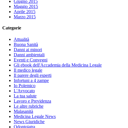
Giugno 2015
Maggio 2015
Aprile 2015
Marzo 2015
Categorie
Attualità
Buona Sanità
Danni ai minori
Danni ambientali
Eventi e Convegni
Gli ebook dell'Accademia della Medicina Legale
Il medico legale
Il parere degli esperti
Infortuni a 4 zampe
Io Polemico
L'Avvocato
La tua salute
Lavoro e Previdenza
Le altre rubriche
Malasanità
Medicina Legale News
News Giuridiche
Odontoiatra