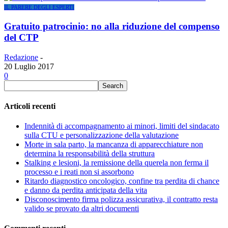
IL PARERE DEGLI ESPERTI
Gratuito patrocinio: no alla riduzione del compenso
del CTP
Redazione
-
20 Luglio 2017
0
Articoli recenti
Indennità di accompagnamento ai minori, limiti del sindacato
sulla CTU e personalizzazione della valutazione
Morte in sala parto, la mancanza di apparecchiature non
determina la responsabilità della struttura
Stalking e lesioni, la remissione della querela non ferma il
processo e i reati non si assorbono
Ritardo diagnostico oncologico, confine tra perdita di chance
e danno da perdita anticipata della vita
Disconoscimento firma polizza assicurativa, il contratto resta
valido se provato da altri documenti