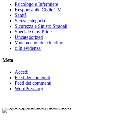
Psicologo e Infermiere
Responsabile Civile TV
Sanità
Senza categoria
Sicurezza e Sinistri Stradali
Speciale Gay Pride
Uncategorized
Vademecum del cittadino
z-In evidenza
Meta
Accedi
Feed dei contenuti
Feed dei commenti
WordPress.org
Responsabile Civile
: il blog di
Carmelo Galipò
.
Il blog, grazie alla collaborazione di esperti medici e giuristi