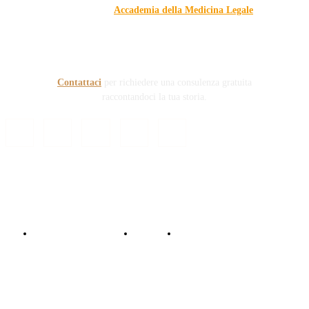
dell'Associazione
Accademia della Medicina Legale
, si
prefigge di essere riferimento nazionale per la gestione del
contenzioso civile e penale nel campo della Responsabilità
sanitaria e civile Auto e non solo.
Contattaci
per richiedere una consulenza gratuita
raccontandoci la tua storia.
© Copyright 2024 - Responsabile Civile
Informativa trattamento dati
Contattaci
Collabora con noi!