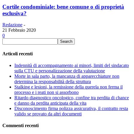
Cortile condominiale: bene comune o di proprietà
esclusiva?
Redazione
-
21 Febbraio 2020
0
Articoli recenti
Indennità di accompagnamento ai minori, limiti del sindacato
sulla CTU e personalizzazione della valutazione
Morte in sala parto, la mancanza di apparecchiature non
determina la responsabilità della struttura
Stalking e lesioni, la remissione della querela non ferma il
processo e i reati non si assorbono
Ritardo diagnostico oncologico, confine tra perdita di chance
e danno da perdita anticipata della vita
Disconoscimento firma polizza assicurativa, il contratto resta
valido se provato da altri documenti
Commenti recenti