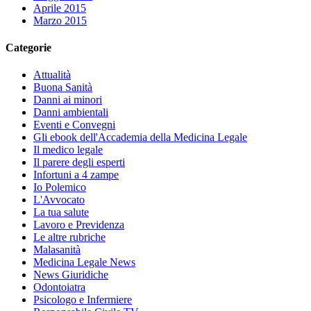
Aprile 2015
Marzo 2015
Categorie
Attualità
Buona Sanità
Danni ai minori
Danni ambientali
Eventi e Convegni
Gli ebook dell'Accademia della Medicina Legale
Il medico legale
Il parere degli esperti
Infortuni a 4 zampe
Io Polemico
L'Avvocato
La tua salute
Lavoro e Previdenza
Le altre rubriche
Malasanità
Medicina Legale News
News Giuridiche
Odontoiatra
Psicologo e Infermiere