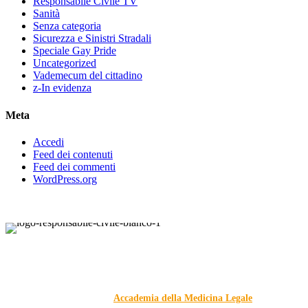
Responsabile Civile TV
Sanità
Senza categoria
Sicurezza e Sinistri Stradali
Speciale Gay Pride
Uncategorized
Vademecum del cittadino
z-In evidenza
Meta
Accedi
Feed dei contenuti
Feed dei commenti
WordPress.org
Responsabile Civile
: il blog di
Carmelo Galipò
.
Il blog, grazie alla collaborazione di esperti medici e giuristi
dell'Associazione
Accademia della Medicina Legale
, si