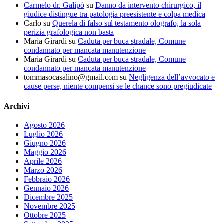
Carmelo dr. Galipò
su
Danno da intervento chirurgico, il
giudice distingue tra patologia preesistente e colpa medica
Carlo
su
Querela di falso sul testamento olografo, la sola
perizia grafologica non basta
Maria Girardi
su
Caduta per buca stradale, Comune
condannato per mancata manutenzione
Maria Girardi
su
Caduta per buca stradale, Comune
condannato per mancata manutenzione
tommasocasalino@gmail.com
su
Negligenza dell’avvocato e
cause perse, niente compensi se le chance sono pregiudicate
Archivi
Agosto 2026
Luglio 2026
Giugno 2026
Maggio 2026
Aprile 2026
Marzo 2026
Febbraio 2026
Gennaio 2026
Dicembre 2025
Novembre 2025
Ottobre 2025