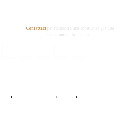
prefigge di essere riferimento nazionale per la gestione del
contenzioso civile e penale nel campo della Responsabilità
sanitaria e civile Auto e non solo.
Contattaci
per richiedere una consulenza gratuita
raccontandoci la tua storia.
© Copyright 2024 - Responsabile Civile
Informativa trattamento dati
Contattaci
Collabora con noi!