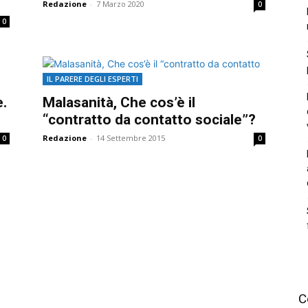
Redazione
-
7 Marzo 2020
0
0
IL PARERE DEGLI ESPERTI
e.
Malasanità, Che cos’è il
“contratto da contatto sociale”?
Redazione
-
14 Settembre 2015
0
0
C