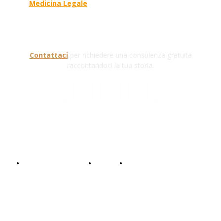
Medicina Legale
, si prefigge di essere riferimento
nazionale per la gestione del contenzioso civile e
penale nel campo della Responsabilità sanitaria e
civile Auto e non solo.
Contattaci
per richiedere una consulenza gratuita
raccontandoci la tua storia.
© Copyright 2024 - Responsabile Civile
Informativa trattamento dati
Contattaci
Collabora con noi!