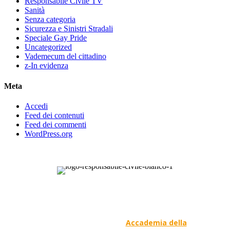
Responsabile Civile TV
Sanità
Senza categoria
Sicurezza e Sinistri Stradali
Speciale Gay Pride
Uncategorized
Vademecum del cittadino
z-In evidenza
Meta
Accedi
Feed dei contenuti
Feed dei commenti
WordPress.org
Responsabile Civile
: il blog di
Carmelo Galipò
.
Il blog, grazie alla collaborazione di esperti medici e
giuristi dell'Associazione
Accademia della