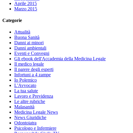
Aprile 2015
Marzo 2015
Categorie
Attualità
Buona Sanità
Danni ai minori
Danni ambientali
Eventi e Convegni
Gli ebook dell'Accademia della Medicina Legale
Il medico legale
Il parere degli esperti
Infortuni a 4 zampe
Io Polemico
L'Avvocato
La tua salute
Lavoro e Previdenza
Le altre rubriche
Malasanità
Medicina Legale News
News Giuridiche
Odontoiatra
Psicologo e Infermiere