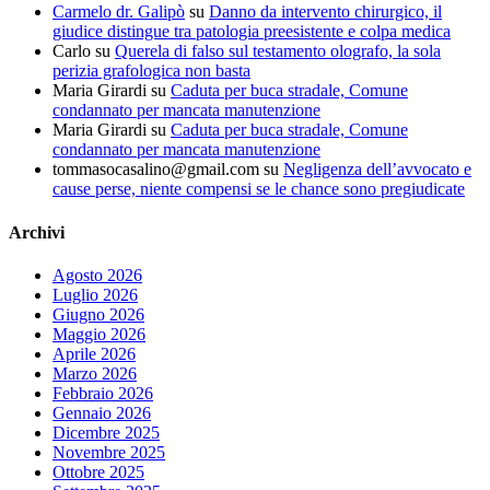
Carmelo dr. Galipò
su
Danno da intervento chirurgico, il
giudice distingue tra patologia preesistente e colpa medica
Carlo
su
Querela di falso sul testamento olografo, la sola
perizia grafologica non basta
Maria Girardi
su
Caduta per buca stradale, Comune
condannato per mancata manutenzione
Maria Girardi
su
Caduta per buca stradale, Comune
condannato per mancata manutenzione
tommasocasalino@gmail.com
su
Negligenza dell’avvocato e
cause perse, niente compensi se le chance sono pregiudicate
Archivi
Agosto 2026
Luglio 2026
Giugno 2026
Maggio 2026
Aprile 2026
Marzo 2026
Febbraio 2026
Gennaio 2026
Dicembre 2025
Novembre 2025
Ottobre 2025