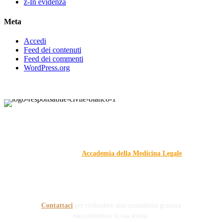
z-In evidenza
Meta
Accedi
Feed dei contenuti
Feed dei commenti
WordPress.org
Responsabile Civile
: il blog di
Carmelo Galipò
.
Il blog, grazie alla collaborazione di esperti medici e giuristi
dell'Associazione
Accademia della Medicina Legale
, si
prefigge di essere riferimento nazionale per la gestione del
contenzioso civile e penale nel campo della Responsabilità
sanitaria e civile Auto e non solo.
Contattaci
per richiedere una consulenza gratuita
raccontandoci la tua storia.