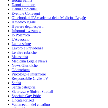
Buona Sanità
Danni ai minori
Danni ambientali
Eventi e Convegni
Gli ebook dell'Accademia della Medicina Legale
Il medico legale
Il parere degli esperti
Infortuni a 4 zampe
Io Polemico
L'Avvocato
La tua salute
Lavoro e Previdenza
Le altre rubriche
Malasanità
Medicina Legale News
News Giuridiche
Odontoiatra
Psicologo e Infermiere
Responsabile Civile TV
Sanità
Senza categoria
Sicurezza e Sinistri Stradali
Speciale Gay Pride
Uncategorized
Vademecum del cittadino