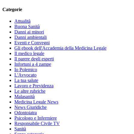
Categorie
Attualità
Buona Sanità
Danni ai minori
Danni ambientali
Eventi e Convegni
Gli ebook dell'Accademia della Medicina Legale
Il medico legale
Il parere degli esperti
Infortuni a 4 zampe
Io Polemico
L'Avvocato
La tua salute
Lavoro e Previdenza
Le altre rubriche
Malasanità
Medicina Legale News
News Giuridiche
Odontoiatra
Psicologo e Infermiere
Responsabile Civile TV
Sanità