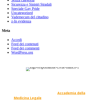
Senza categoria
Sicurezza e Sinistri Stradali
Speciale Gay Pride
Uncategorized
Vademecum del cittadino
z-In evidenza
Meta
Accedi
Feed dei contenuti
Feed dei commenti
WordPress.org
Responsabile Civile
: il blog di
Carmelo Galipò
.
Il blog, grazie alla collaborazione di esperti medici e
giuristi dell'Associazione
Accademia della
Medicina Legale
, si prefigge di essere riferimento
nazionale per la gestione del contenzioso civile e