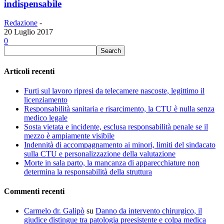
indispensabile
Redazione
-
20 Luglio 2017
0
Articoli recenti
Furti sul lavoro ripresi da telecamere nascoste, legittimo il
licenziamento
Responsabilità sanitaria e risarcimento, la CTU è nulla senza
medico legale
Sosta vietata e incidente, esclusa responsabilità penale se il
mezzo è ampiamente visibile
Indennità di accompagnamento ai minori, limiti del sindacato
sulla CTU e personalizzazione della valutazione
Morte in sala parto, la mancanza di apparecchiature non
determina la responsabilità della struttura
Commenti recenti
Carmelo dr. Galipò
su
Danno da intervento chirurgico, il
giudice distingue tra patologia preesistente e colpa medica