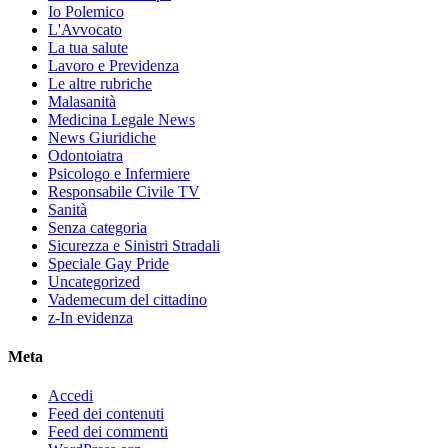
Io Polemico
L'Avvocato
La tua salute
Lavoro e Previdenza
Le altre rubriche
Malasanità
Medicina Legale News
News Giuridiche
Odontoiatra
Psicologo e Infermiere
Responsabile Civile TV
Sanità
Senza categoria
Sicurezza e Sinistri Stradali
Speciale Gay Pride
Uncategorized
Vademecum del cittadino
z-In evidenza
Meta
Accedi
Feed dei contenuti
Feed dei commenti