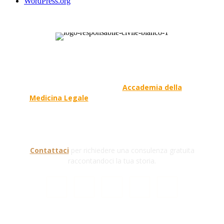
WordPress.org
Responsabile Civile
: il blog di
Carmelo Galipò
.
Il blog, grazie alla collaborazione di esperti medici e
giuristi dell'Associazione
Accademia della
Medicina Legale
, si prefigge di essere riferimento
nazionale per la gestione del contenzioso civile e
penale nel campo della Responsabilità sanitaria e
civile Auto e non solo.
Contattaci
per richiedere una consulenza gratuita
raccontandoci la tua storia.