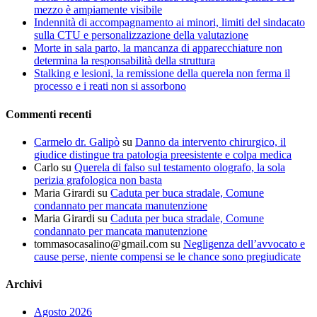
mezzo è ampiamente visibile
Indennità di accompagnamento ai minori, limiti del sindacato
sulla CTU e personalizzazione della valutazione
Morte in sala parto, la mancanza di apparecchiature non
determina la responsabilità della struttura
Stalking e lesioni, la remissione della querela non ferma il
processo e i reati non si assorbono
Commenti recenti
Carmelo dr. Galipò
su
Danno da intervento chirurgico, il
giudice distingue tra patologia preesistente e colpa medica
Carlo
su
Querela di falso sul testamento olografo, la sola
perizia grafologica non basta
Maria Girardi
su
Caduta per buca stradale, Comune
condannato per mancata manutenzione
Maria Girardi
su
Caduta per buca stradale, Comune
condannato per mancata manutenzione
tommasocasalino@gmail.com
su
Negligenza dell’avvocato e
cause perse, niente compensi se le chance sono pregiudicate
Archivi
Agosto 2026