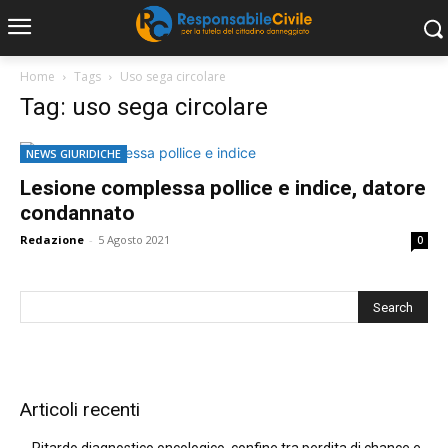
Home
Tags
Uso sega circolare
Tag: uso sega circolare
NEWS GIURIDICHE
Lesione complessa pollice e indice, datore
condannato
Redazione
-
5 Agosto 2021
0
Articoli recenti