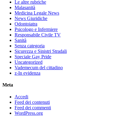
Le altre rubriche
Malasanità
Medicina Legale News
News Giuridiche
Odontoiatra
Psicologo e Infermiere
Responsabile Civile TV
Sanità
Senza categoria
Sicurezza e Sinistri Stradali
Speciale Gay Pride
Uncategorized
Vademecum del cittadino
z-In evidenza
Meta
Accedi
Feed dei contenuti
Feed dei commenti
WordPress.org