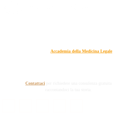
Responsabile Civile
: il blog di
Carmelo Galipò
.
Il blog, grazie alla collaborazione di esperti medici e giuristi
dell'Associazione
Accademia della Medicina Legale
, si
prefigge di essere riferimento nazionale per la gestione del
contenzioso civile e penale nel campo della Responsabilità
sanitaria e civile Auto e non solo.
Contattaci
per richiedere una consulenza gratuita
raccontandoci la tua storia.