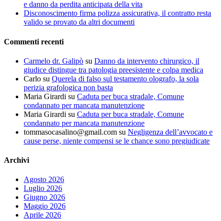
e danno da perdita anticipata della vita
Disconoscimento firma polizza assicurativa, il contratto resta
valido se provato da altri documenti
Commenti recenti
Carmelo dr. Galipò
su
Danno da intervento chirurgico, il
giudice distingue tra patologia preesistente e colpa medica
Carlo
su
Querela di falso sul testamento olografo, la sola
perizia grafologica non basta
Maria Girardi
su
Caduta per buca stradale, Comune
condannato per mancata manutenzione
Maria Girardi
su
Caduta per buca stradale, Comune
condannato per mancata manutenzione
tommasocasalino@gmail.com
su
Negligenza dell’avvocato e
cause perse, niente compensi se le chance sono pregiudicate
Archivi
Agosto 2026
Luglio 2026
Giugno 2026
Maggio 2026
Aprile 2026