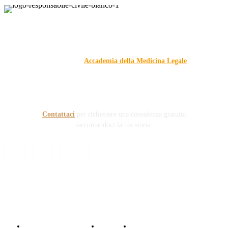
Responsabile Civile
: il blog di
Carmelo Galipò
.
Il blog, grazie alla collaborazione di esperti medici e giuristi
dell'Associazione
Accademia della Medicina Legale
, si
prefigge di essere riferimento nazionale per la gestione del
contenzioso civile e penale nel campo della Responsabilità
sanitaria e civile Auto e non solo.
Contattaci
per richiedere una consulenza gratuita
raccontandoci la tua storia.
© Copyright 2024 - Responsabile Civile
Informativa trattamento dati
Contattaci
Collabora con noi!