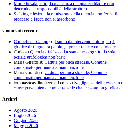
Morte in sala parto, la mancanza di apparecchiature non
determina la responsabilità della struttura
Stalking e lesioni, la remissione della querela non ferma il
processo e i reati non si assorbono
Commenti recenti
Carmelo dr. Galipò
su
Danno da intervento chirurgico, il
giudice distingue tra patologia preesistente e colpa medica
Carlo
su
Querela di falso sul testamento olografo, la sola
perizia grafologica non basta
Maria Girardi
su
Caduta per buca stradale, Comune
condannato per mancata manutenzione
Maria Girardi
su
Caduta per buca stradale, Comune
condannato per mancata manutenzione
tommasocasalino@gmail.com
su
Negligenza dell’avvocato e
cause perse, niente compensi se le chance sono pregiudicate
Archivi
Agosto 2026
Luglio 2026
Giugno 2026
Maggio 2026