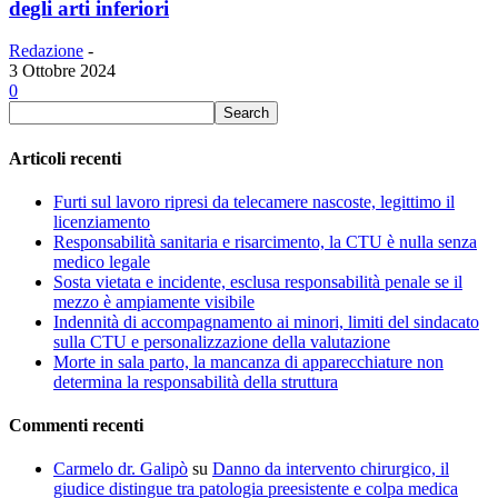
degli arti inferiori
Redazione
-
3 Ottobre 2024
0
Articoli recenti
Furti sul lavoro ripresi da telecamere nascoste, legittimo il
licenziamento
Responsabilità sanitaria e risarcimento, la CTU è nulla senza
medico legale
Sosta vietata e incidente, esclusa responsabilità penale se il
mezzo è ampiamente visibile
Indennità di accompagnamento ai minori, limiti del sindacato
sulla CTU e personalizzazione della valutazione
Morte in sala parto, la mancanza di apparecchiature non
determina la responsabilità della struttura
Commenti recenti
Carmelo dr. Galipò
su
Danno da intervento chirurgico, il
giudice distingue tra patologia preesistente e colpa medica