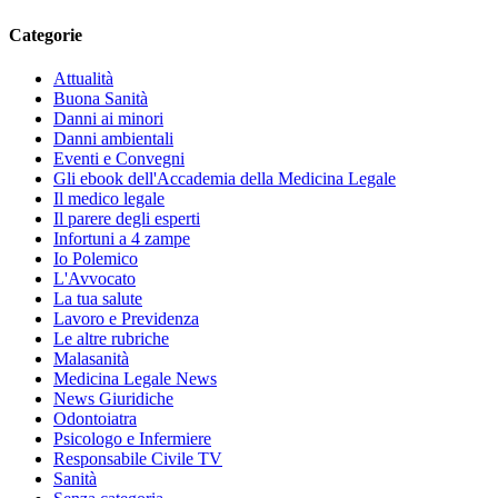
Categorie
Attualità
Buona Sanità
Danni ai minori
Danni ambientali
Eventi e Convegni
Gli ebook dell'Accademia della Medicina Legale
Il medico legale
Il parere degli esperti
Infortuni a 4 zampe
Io Polemico
L'Avvocato
La tua salute
Lavoro e Previdenza
Le altre rubriche
Malasanità
Medicina Legale News
News Giuridiche
Odontoiatra
Psicologo e Infermiere
Responsabile Civile TV
Sanità