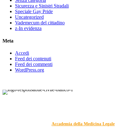
Senza categoria
Sicurezza e Sinistri Stradali
Speciale Gay Pride
Uncategorized
Vademecum del cittadino
z-In evidenza
Meta
Accedi
Feed dei contenuti
Feed dei commenti
WordPress.org
Responsabile Civile
: il blog di
Carmelo Galipò
.
Il blog, grazie alla collaborazione di esperti medici e giuristi
dell'Associazione
Accademia della Medicina Legale
, si
prefigge di essere riferimento nazionale per la gestione del
contenzioso civile e penale nel campo della Responsabilità