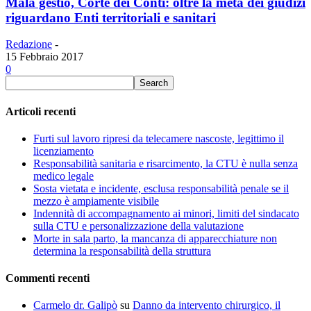
Mala gestio, Corte dei Conti: oltre la metà dei giudizi
riguardano Enti territoriali e sanitari
Redazione
-
15 Febbraio 2017
0
Articoli recenti
Furti sul lavoro ripresi da telecamere nascoste, legittimo il
licenziamento
Responsabilità sanitaria e risarcimento, la CTU è nulla senza
medico legale
Sosta vietata e incidente, esclusa responsabilità penale se il
mezzo è ampiamente visibile
Indennità di accompagnamento ai minori, limiti del sindacato
sulla CTU e personalizzazione della valutazione
Morte in sala parto, la mancanza di apparecchiature non
determina la responsabilità della struttura
Commenti recenti
Carmelo dr. Galipò
su
Danno da intervento chirurgico, il