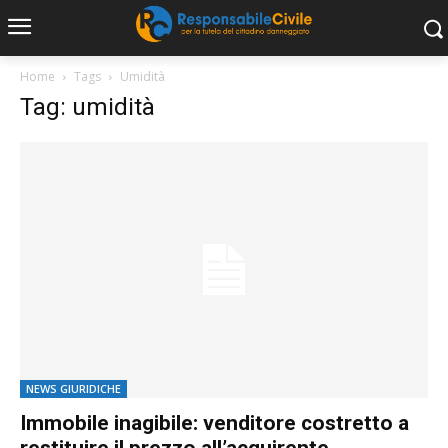
Home
Tags
Umidità
Tag: umidità
NEWS GIURIDICHE
Immobile inagibile: venditore costretto a
restituire il prezzo all’acquirente