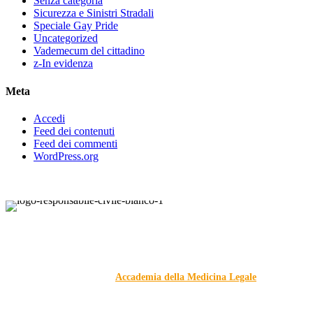
Senza categoria
Sicurezza e Sinistri Stradali
Speciale Gay Pride
Uncategorized
Vademecum del cittadino
z-In evidenza
Meta
Accedi
Feed dei contenuti
Feed dei commenti
WordPress.org
Responsabile Civile
: il blog di
Carmelo Galipò
.
Il blog, grazie alla collaborazione di esperti medici e giuristi
dell'Associazione
Accademia della Medicina Legale
, si
prefigge di essere riferimento nazionale per la gestione del
contenzioso civile e penale nel campo della Responsabilità