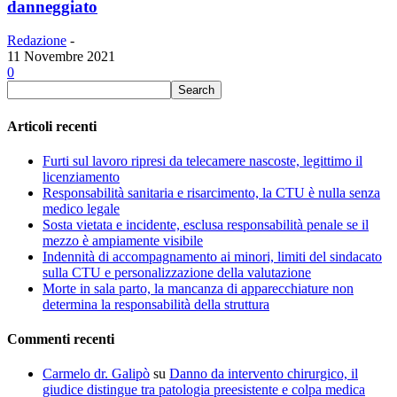
danneggiato
Redazione
-
11 Novembre 2021
0
Articoli recenti
Furti sul lavoro ripresi da telecamere nascoste, legittimo il
licenziamento
Responsabilità sanitaria e risarcimento, la CTU è nulla senza
medico legale
Sosta vietata e incidente, esclusa responsabilità penale se il
mezzo è ampiamente visibile
Indennità di accompagnamento ai minori, limiti del sindacato
sulla CTU e personalizzazione della valutazione
Morte in sala parto, la mancanza di apparecchiature non
determina la responsabilità della struttura
Commenti recenti
Carmelo dr. Galipò
su
Danno da intervento chirurgico, il
giudice distingue tra patologia preesistente e colpa medica