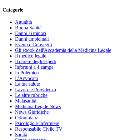
Categorie
Attualità
Buona Sanità
Danni ai minori
Danni ambientali
Eventi e Convegni
Gli ebook dell'Accademia della Medicina Legale
Il medico legale
Il parere degli esperti
Infortuni a 4 zampe
Io Polemico
L'Avvocato
La tua salute
Lavoro e Previdenza
Le altre rubriche
Malasanità
Medicina Legale News
News Giuridiche
Odontoiatra
Psicologo e Infermiere
Responsabile Civile TV
Sanità