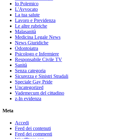
Io Polemico
L'Avvocato
La tua salute
Lavoro e Previdenza
Le altre rubriche
Malasanità
Medicina Legale News
News Giuridiche
Odontoiatra
Psicologo e Infermiere
Responsabile Civile TV
Sanità
Senza categoria
Sicurezza e Sinistri Stradali
Speciale Gay Pride
Uncategorized
Vademecum del cittadino
z-In evidenza
Meta
Accedi
Feed dei contenuti
Feed dei commenti