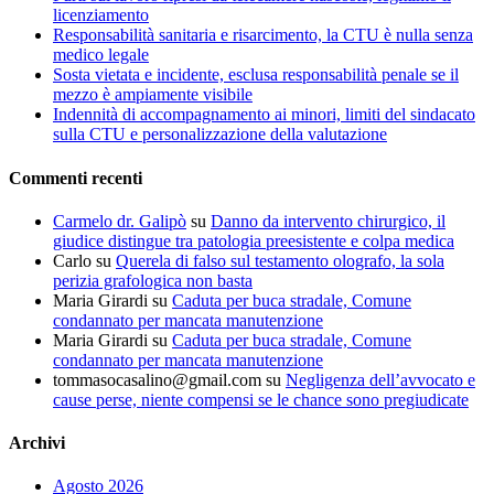
licenziamento
Responsabilità sanitaria e risarcimento, la CTU è nulla senza
medico legale
Sosta vietata e incidente, esclusa responsabilità penale se il
mezzo è ampiamente visibile
Indennità di accompagnamento ai minori, limiti del sindacato
sulla CTU e personalizzazione della valutazione
Commenti recenti
Carmelo dr. Galipò
su
Danno da intervento chirurgico, il
giudice distingue tra patologia preesistente e colpa medica
Carlo
su
Querela di falso sul testamento olografo, la sola
perizia grafologica non basta
Maria Girardi
su
Caduta per buca stradale, Comune
condannato per mancata manutenzione
Maria Girardi
su
Caduta per buca stradale, Comune
condannato per mancata manutenzione
tommasocasalino@gmail.com
su
Negligenza dell’avvocato e
cause perse, niente compensi se le chance sono pregiudicate
Archivi
Agosto 2026