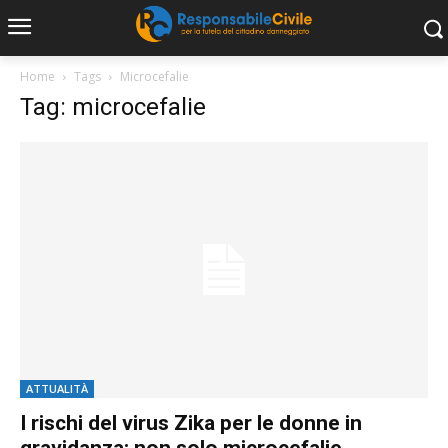
Home
Tags
Microcefalie
Tag: microcefalie
ATTUALITÀ
I rischi del virus Zika per le donne in
gravidanza: non solo microcefalie