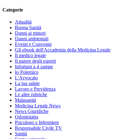
Categorie
Attualità
Buona Sanità
Danni ai minori
Danni ambientali
Eventi e Convegni
Gli ebook dell'Accademia della Medicina Legale
Il medico legale
Il parere degli esperti
Infortuni a 4 zampe
Io Polemico
L'Avvocato
La tua salute
Lavoro e Previdenza
Le altre rubriche
Malasanità
Medicina Legale News
News Giuridiche
Odontoiatra
Psicologo e Infermiere
Responsabile Civile TV
Sanità