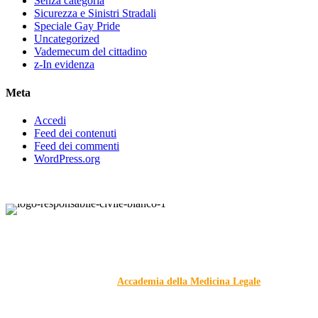
Senza categoria
Sicurezza e Sinistri Stradali
Speciale Gay Pride
Uncategorized
Vademecum del cittadino
z-In evidenza
Meta
Accedi
Feed dei contenuti
Feed dei commenti
WordPress.org
Responsabile Civile
: il blog di
Carmelo Galipò
.
Il blog, grazie alla collaborazione di esperti medici e giuristi
dell'Associazione
Accademia della Medicina Legale
, si
prefigge di essere riferimento nazionale per la gestione del
contenzioso civile e penale nel campo della Responsabilità