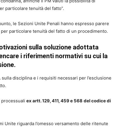
condanna, affinché il PM valuti la possibilità di
 particolare tenuità del fatto”.
punto, le Sezioni Unite Penali hanno espresso parere
 per particolare tenuità del fatto di un procedimento.
otivazioni sulla soluzione adottata
ncare i riferimenti normativi su cui la
sione.
.
sulla disciplina e i requisiti necessari per l’esclusione
tto.
ni processuali
ex artt. 129, 411, 459 e 568
del codice di
ni Unite riguarda l’omesso versamento delle ritenute