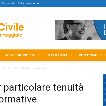
Contattaci
Collabora con noi!
NEWS GIURIDICHE
IO POLEMICO
RESPONSABILE C
re tenuità del fatto: due informative
 particolare tenuità
formative