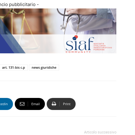
cio pubblicitario -
art. 131-bis c.p
news giuridiche
kedin
Email
Print
Articolo successivo