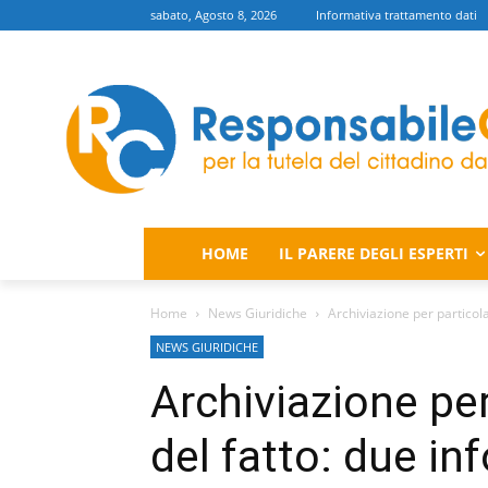
sabato, Agosto 8, 2026
Informativa trattamento dati
HOME
IL PARERE DEGLI ESPERTI
Home
News Giuridiche
Archiviazione per particola
NEWS GIURIDICHE
Archiviazione per
del fatto: due in