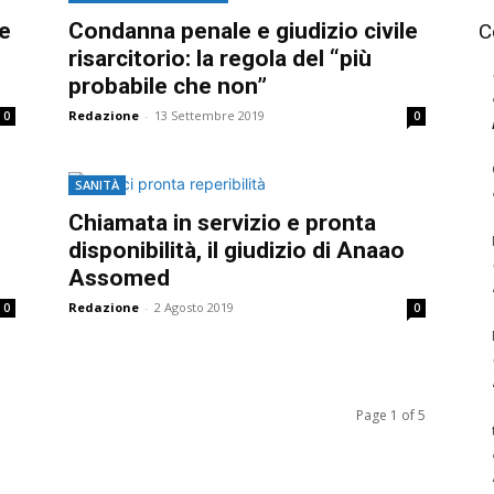
re
Condanna penale e giudizio civile
C
risarcitorio: la regola del “più
probabile che non”
Redazione
-
13 Settembre 2019
0
0
SANITÀ
Chiamata in servizio e pronta
disponibilità, il giudizio di Anaao
Assomed
Redazione
-
2 Agosto 2019
0
0
Page 1 of 5