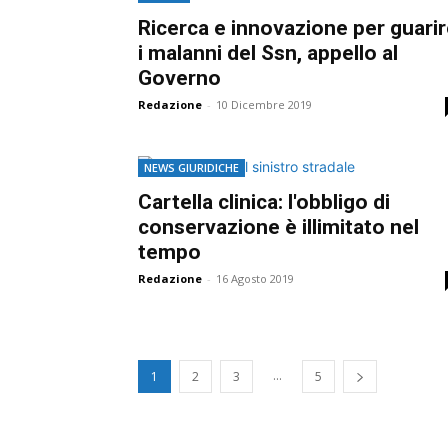
Ricerca e innovazione per guari
i malanni del Ssn, appello al
Governo
Redazione
-
10 Dicembre 2019
NEWS GIURIDICHE
Cartella clinica: l'obbligo di
conservazione è illimitato nel
tempo
Redazione
-
16 Agosto 2019
...
1
2
3
5