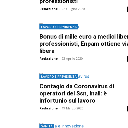
professionisti
Redazione
-
22 Giugno 2020
LAVORO E PREVIDENZA
Bonus di mille euro a medici liber
professionisti, Enpam ottiene vi
libera
Redazione
-
23 Aprile 2020
LAVORO E PREVIDENZA
Contagio da Coronavirus di
operatori del Ssn, Inail: è
infortunio sul lavoro
Redazione
-
19 Marzo 2020
SANITÀ