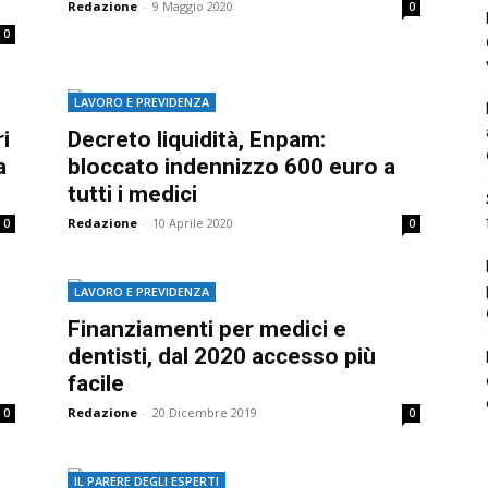
Redazione
-
9 Maggio 2020
0
0
LAVORO E PREVIDENZA
i
Decreto liquidità, Enpam:
a
bloccato indennizzo 600 euro a
tutti i medici
Redazione
-
10 Aprile 2020
0
0
LAVORO E PREVIDENZA
Finanziamenti per medici e
dentisti, dal 2020 accesso più
facile
Redazione
-
20 Dicembre 2019
0
0
IL PARERE DEGLI ESPERTI