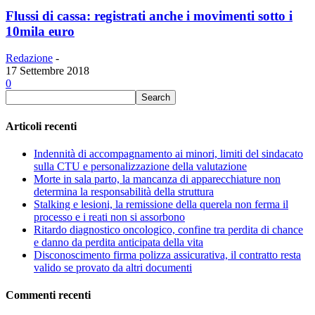
Flussi di cassa: registrati anche i movimenti sotto i
10mila euro
Redazione
-
17 Settembre 2018
0
Articoli recenti
Indennità di accompagnamento ai minori, limiti del sindacato
sulla CTU e personalizzazione della valutazione
Morte in sala parto, la mancanza di apparecchiature non
determina la responsabilità della struttura
Stalking e lesioni, la remissione della querela non ferma il
processo e i reati non si assorbono
Ritardo diagnostico oncologico, confine tra perdita di chance
e danno da perdita anticipata della vita
Disconoscimento firma polizza assicurativa, il contratto resta
valido se provato da altri documenti
Commenti recenti