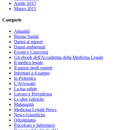
Aprile 2015
Marzo 2015
Categorie
Attualità
Buona Sanità
Danni ai minori
Danni ambientali
Eventi e Convegni
Gli ebook dell'Accademia della Medicina Legale
Il medico legale
Il parere degli esperti
Infortuni a 4 zampe
Io Polemico
L'Avvocato
La tua salute
Lavoro e Previdenza
Le altre rubriche
Malasanità
Medicina Legale News
News Giuridiche
Odontoiatra
Psicologo e Infermiere