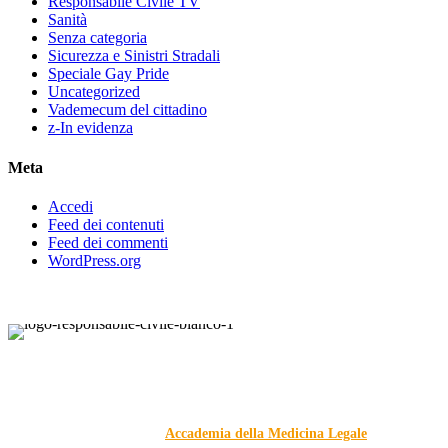
Responsabile Civile TV
Sanità
Senza categoria
Sicurezza e Sinistri Stradali
Speciale Gay Pride
Uncategorized
Vademecum del cittadino
z-In evidenza
Meta
Accedi
Feed dei contenuti
Feed dei commenti
WordPress.org
Responsabile Civile
: il blog di
Carmelo Galipò
.
Il blog, grazie alla collaborazione di esperti medici e giuristi
dell'Associazione
Accademia della Medicina Legale
, si