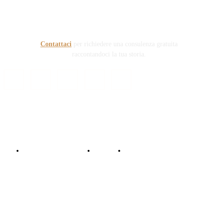
prefigge di essere riferimento nazionale per la gestione del
contenzioso civile e penale nel campo della Responsabilità
sanitaria e civile Auto e non solo.
Contattaci
per richiedere una consulenza gratuita
raccontandoci la tua storia.
© Copyright 2024 - Responsabile Civile
Informativa trattamento dati
Contattaci
Collabora con noi!