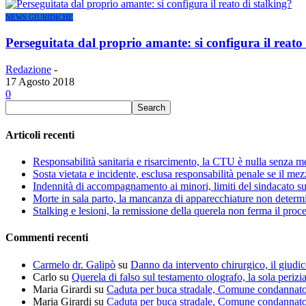
NEWS GIURIDICHE
Perseguitata dal proprio amante: si configura il reato 
Redazione
-
17 Agosto 2018
0
Articoli recenti
Responsabilità sanitaria e risarcimento, la CTU è nulla senza m
Sosta vietata e incidente, esclusa responsabilità penale se il me
Indennità di accompagnamento ai minori, limiti del sindacato s
Morte in sala parto, la mancanza di apparecchiature non determin
Stalking e lesioni, la remissione della querela non ferma il proce
Commenti recenti
Carmelo dr. Galipò
su
Danno da intervento chirurgico, il giudic
Carlo
su
Querela di falso sul testamento olografo, la sola perizi
Maria Girardi
su
Caduta per buca stradale, Comune condannat
Maria Girardi
su
Caduta per buca stradale, Comune condannat