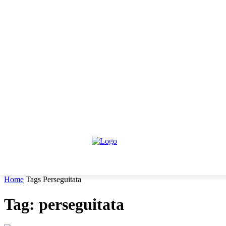
sabato, Agosto 8, 2026
Informativa trattamento dati
Contattaci
C
HOME
IL PARERE DEGLI ESPERTI
NEWS GIURIDIC
Home
Tags
Perseguitata
Tag: perseguitata