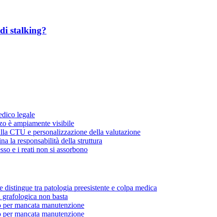
di stalking?
edico legale
zzo è ampiamente visibile
ulla CTU e personalizzazione della valutazione
a la responsabilità della struttura
sso e i reati non si assorbono
e distingue tra patologia preesistente e colpa medica
a grafologica non basta
o per mancata manutenzione
o per mancata manutenzione