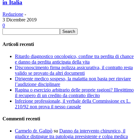
in Italia
Redazione
-
3 Dicembre 2019
0
Articoli recenti
Ritardo diagnostico oncologico, confine tra perdita di chance
e danno da perdita anticipata della vita
Disconoscimento firma polizza assicurativa, il contratto resta
valido se provato da altri documenti
Dirigente medico sospeso, la malattia non basta per rinviare
l’audizione disciplinare
Rapina o esercizio arbitrario delle proprie ragioni? Illegittimo
il recupero di un credito da contratto illecito
Infezione professionale, il verbale della Commissione ex L.
210/92 non prova il nesso causale
Commenti recenti
Carmelo dr. Galipò
su
Danno da intervento chirurgico, il
giudice distingue tra patologia preesistente e colpa medica