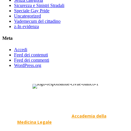
Senza categoria
Sicurezza e Sinistri Stradali
Speciale Gay Pride
Uncategorized
Vademecum del cittadino
z-In evidenza
Meta
Accedi
Feed dei contenuti
Feed dei commenti
WordPress.org
Responsabile Civile
: il blog di
Carmelo Galipò
.
Il blog, grazie alla collaborazione di esperti medici e
giuristi dell'Associazione
Accademia della
Medicina Legale
, si prefigge di essere riferimento
nazionale per la gestione del contenzioso civile e