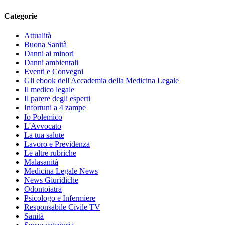
Categorie
Attualità
Buona Sanità
Danni ai minori
Danni ambientali
Eventi e Convegni
Gli ebook dell'Accademia della Medicina Legale
Il medico legale
Il parere degli esperti
Infortuni a 4 zampe
Io Polemico
L'Avvocato
La tua salute
Lavoro e Previdenza
Le altre rubriche
Malasanità
Medicina Legale News
News Giuridiche
Odontoiatra
Psicologo e Infermiere
Responsabile Civile TV
Sanità