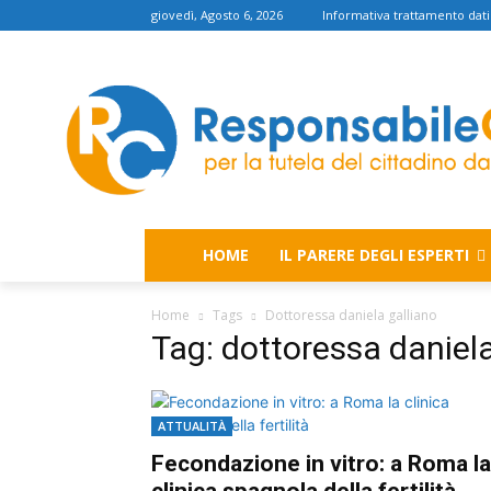
giovedì, Agosto 6, 2026
Informativa trattamento dati
HOME
IL PARERE DEGLI ESPERTI
Home
Tags
Dottoressa daniela galliano
Tag: dottoressa daniela
ATTUALITÀ
Fecondazione in vitro: a Roma la
clinica spagnola della fertilità