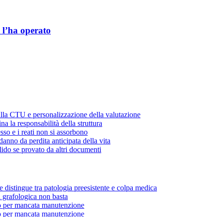
e l’ha operato
ulla CTU e personalizzazione della valutazione
a la responsabilità della struttura
sso e i reati non si assorbono
danno da perdita anticipata della vita
lido se provato da altri documenti
e distingue tra patologia preesistente e colpa medica
a grafologica non basta
o per mancata manutenzione
o per mancata manutenzione