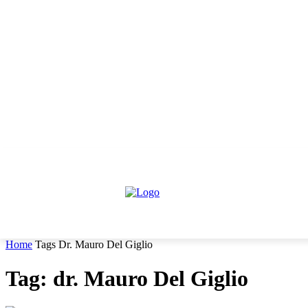
venerdì, Agosto 7, 2026
Informativa trattamento dati
Contattaci
HOME
IL PARERE DEGLI ESPERTI
NEWS GIURIDIC
Home
Tags
Dr. Mauro Del Giglio
Tag: dr. Mauro Del Giglio