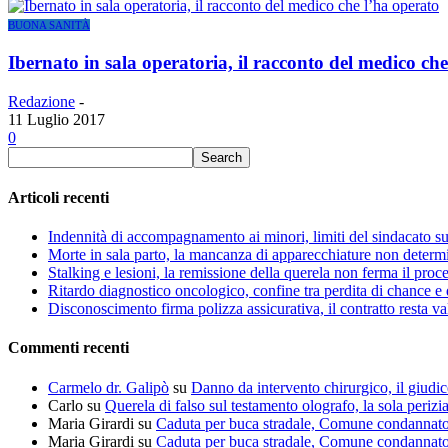
BUONA SANITÀ
Ibernato in sala operatoria, il racconto del medico ch
Redazione
-
11 Luglio 2017
0
Articoli recenti
Indennità di accompagnamento ai minori, limiti del sindacato s
Morte in sala parto, la mancanza di apparecchiature non determin
Stalking e lesioni, la remissione della querela non ferma il proce
Ritardo diagnostico oncologico, confine tra perdita di chance e 
Disconoscimento firma polizza assicurativa, il contratto resta va
Commenti recenti
Carmelo dr. Galipò
su
Danno da intervento chirurgico, il giudic
Carlo
su
Querela di falso sul testamento olografo, la sola perizi
Maria Girardi
su
Caduta per buca stradale, Comune condannat
Maria Girardi
su
Caduta per buca stradale, Comune condannat