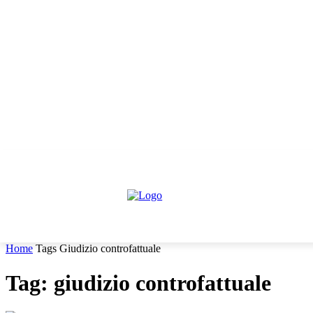
giovedì, Agosto 6, 2026
Informativa trattamento dati
Contattaci
HOME
IL PARERE DEGLI ESPERTI
NEWS GIURIDIC
Home
Tags
Giudizio controfattuale
Tag: giudizio controfattuale