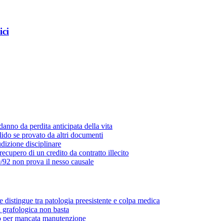
ici
danno da perdita anticipata della vita
lido se provato da altri documenti
udizione disciplinare
 recupero di un credito da contratto illecito
/92 non prova il nesso causale
e distingue tra patologia preesistente e colpa medica
a grafologica non basta
o per mancata manutenzione