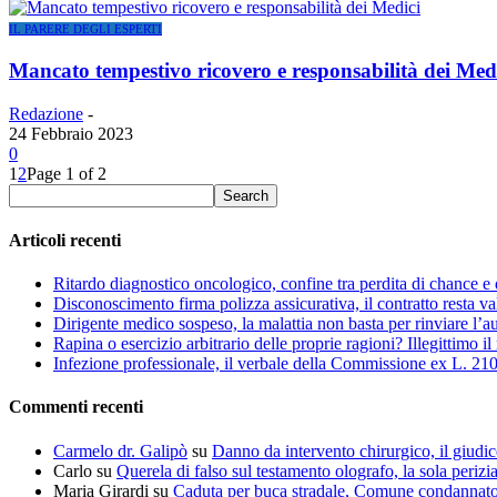
IL PARERE DEGLI ESPERTI
Mancato tempestivo ricovero e responsabilità dei Med
Redazione
-
24 Febbraio 2023
0
1
2
Page 1 of 2
Articoli recenti
Ritardo diagnostico oncologico, confine tra perdita di chance e 
Disconoscimento firma polizza assicurativa, il contratto resta va
Dirigente medico sospeso, la malattia non basta per rinviare l’a
Rapina o esercizio arbitrario delle proprie ragioni? Illegittimo il
Infezione professionale, il verbale della Commissione ex L. 210
Commenti recenti
Carmelo dr. Galipò
su
Danno da intervento chirurgico, il giudic
Carlo
su
Querela di falso sul testamento olografo, la sola perizi
Maria Girardi
su
Caduta per buca stradale, Comune condannat