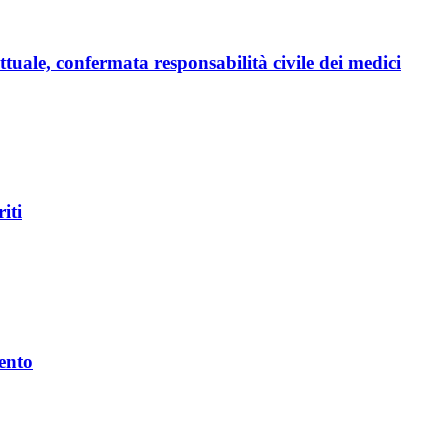
uale, confermata responsabilità civile dei medici
iti
mento