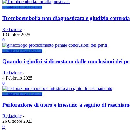
IL PARERE DEGLI ESPERTI
Tromboembolia non diagnosticata e giudizio controfatt
Redazione
-
1 Ottobre 2025
0
IL PARERE DEGLI ESPERTI
Quando i giudici si discostano dalle conclusioni dei per
Redazione
-
4 Febbraio 2025
0
IL PARERE DEGLI ESPERTI
Perforazione di utero e intestino a seguito di raschia
Redazione
-
26 Ottobre 2023
0