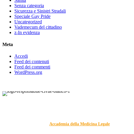
Sanità
Senza categoria
Sicurezza e Sinistri Stradali
Speciale Gay Pride
Uncategorized
Vademecum del cittadino
z-In evidenza
Meta
Accedi
Feed dei contenuti
Feed dei commenti
WordPress.org
Responsabile Civile
: il blog di
Carmelo Galipò
.
Il blog, grazie alla collaborazione di esperti medici e giuristi
dell'Associazione
Accademia della Medicina Legale
, si
prefigge di essere riferimento nazionale per la gestione del