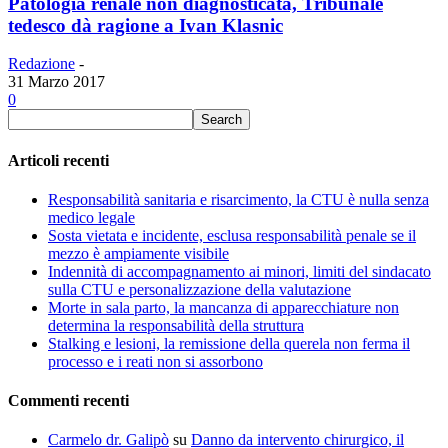
Patologia renale non diagnosticata, Tribunale
tedesco dà ragione a Ivan Klasnic
Redazione
-
31 Marzo 2017
0
Articoli recenti
Responsabilità sanitaria e risarcimento, la CTU è nulla senza
medico legale
Sosta vietata e incidente, esclusa responsabilità penale se il
mezzo è ampiamente visibile
Indennità di accompagnamento ai minori, limiti del sindacato
sulla CTU e personalizzazione della valutazione
Morte in sala parto, la mancanza di apparecchiature non
determina la responsabilità della struttura
Stalking e lesioni, la remissione della querela non ferma il
processo e i reati non si assorbono
Commenti recenti
Carmelo dr. Galipò
su
Danno da intervento chirurgico, il