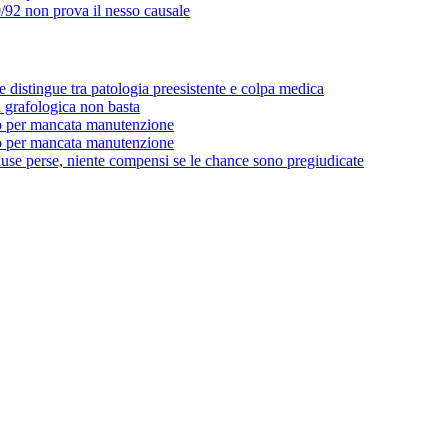
/92 non prova il nesso causale
e distingue tra patologia preesistente e colpa medica
a grafologica non basta
o per mancata manutenzione
o per mancata manutenzione
use perse, niente compensi se le chance sono pregiudicate