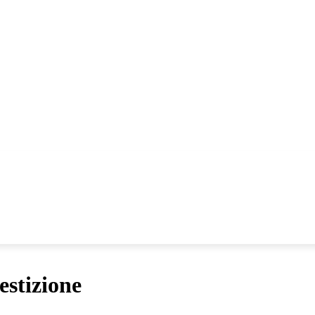
Collabora con noi!
HE
IO POLEMICO
RESPONSABILE CIVILE TV
estizione