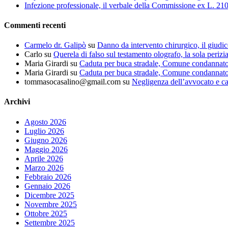
Infezione professionale, il verbale della Commissione ex L. 210
Commenti recenti
Carmelo dr. Galipò
su
Danno da intervento chirurgico, il giudic
Carlo
su
Querela di falso sul testamento olografo, la sola perizi
Maria Girardi
su
Caduta per buca stradale, Comune condannat
Maria Girardi
su
Caduta per buca stradale, Comune condannat
tommasocasalino@gmail.com
su
Negligenza dell’avvocato e ca
Archivi
Agosto 2026
Luglio 2026
Giugno 2026
Maggio 2026
Aprile 2026
Marzo 2026
Febbraio 2026
Gennaio 2026
Dicembre 2025
Novembre 2025
Ottobre 2025
Settembre 2025