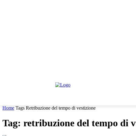
giovedì, Agosto 6, 2026
Informativa trattamento dati
Contattaci
HOME
IL PARERE DEGLI ESPERTI
NEWS GIURIDIC
Home
Tags
Retribuzione del tempo di vestizione
Tag: retribuzione del tempo di v