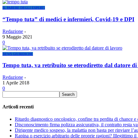
IL PARERE DEGLI ESPERTI
“Tempo tuta” di medici e infermieri, Covid-19 e DPI
Redazione
-
9 Maggio 2021
0
NEWS GIURIDICHE
Tempo tuta, va retribuito se eterodiretto dal datore di
Redazione
-
1 Aprile 2018
0
Articoli recenti
Ritardo diagnostico oncologico, confine tra perdita di chance e 
Disconoscimento firma polizza assicurativa, il contratto resta va
Dirigente medico sospeso, la malattia non basta per rinviare l’a
Rapina o esercizio arbitrario delle proprie ragioni? Illegittimo il