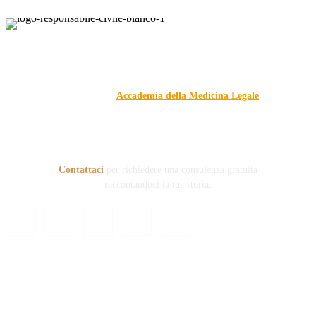
Responsabile Civile
: il blog di
Carmelo Galipò
.
Il blog, grazie alla collaborazione di esperti medici e giuristi
dell'Associazione
Accademia della Medicina Legale
, si
prefigge di essere riferimento nazionale per la gestione del
contenzioso civile e penale nel campo della Responsabilità
sanitaria e civile Auto e non solo.
Contattaci
per richiedere una consulenza gratuita
raccontandoci la tua storia.
© Copyright 2024 - Responsabile Civile