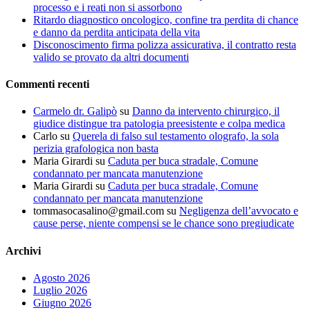
processo e i reati non si assorbono
Ritardo diagnostico oncologico, confine tra perdita di chance
e danno da perdita anticipata della vita
Disconoscimento firma polizza assicurativa, il contratto resta
valido se provato da altri documenti
Commenti recenti
Carmelo dr. Galipò
su
Danno da intervento chirurgico, il
giudice distingue tra patologia preesistente e colpa medica
Carlo
su
Querela di falso sul testamento olografo, la sola
perizia grafologica non basta
Maria Girardi
su
Caduta per buca stradale, Comune
condannato per mancata manutenzione
Maria Girardi
su
Caduta per buca stradale, Comune
condannato per mancata manutenzione
tommasocasalino@gmail.com
su
Negligenza dell’avvocato e
cause perse, niente compensi se le chance sono pregiudicate
Archivi
Agosto 2026
Luglio 2026
Giugno 2026