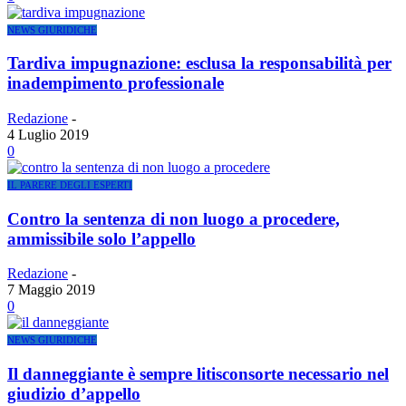
NEWS GIURIDICHE
Tardiva impugnazione: esclusa la responsabilità per
inadempimento professionale
Redazione
-
4 Luglio 2019
0
IL PARERE DEGLI ESPERTI
Contro la sentenza di non luogo a procedere,
ammissibile solo l’appello
Redazione
-
7 Maggio 2019
0
NEWS GIURIDICHE
Il danneggiante è sempre litisconsorte necessario nel
giudizio d’appello