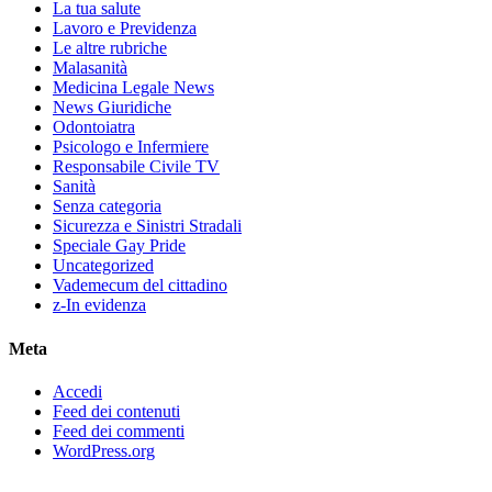
La tua salute
Lavoro e Previdenza
Le altre rubriche
Malasanità
Medicina Legale News
News Giuridiche
Odontoiatra
Psicologo e Infermiere
Responsabile Civile TV
Sanità
Senza categoria
Sicurezza e Sinistri Stradali
Speciale Gay Pride
Uncategorized
Vademecum del cittadino
z-In evidenza
Meta
Accedi
Feed dei contenuti
Feed dei commenti
WordPress.org