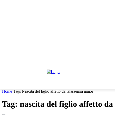
venerdì, Agosto 7, 2026
Informativa trattamento dati
Contattaci
HOME
IL PARERE DEGLI ESPERTI
NEWS GIURIDIC
Home
Tags
Nascita del figlio affetto da talassemia maior
Tag: nascita del figlio affetto d