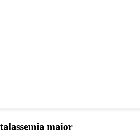
Collabora con noi!
HE
IO POLEMICO
RESPONSABILE CIVILE TV
a talassemia maior