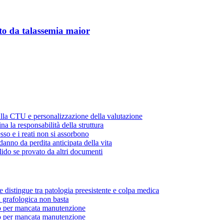
etto da talassemia maior
ulla CTU e personalizzazione della valutazione
a la responsabilità della struttura
sso e i reati non si assorbono
danno da perdita anticipata della vita
lido se provato da altri documenti
e distingue tra patologia preesistente e colpa medica
a grafologica non basta
o per mancata manutenzione
o per mancata manutenzione