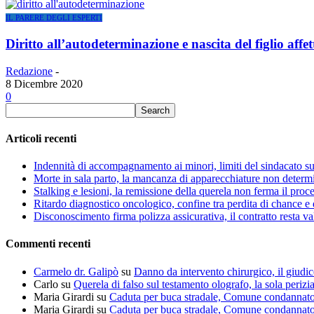
IL PARERE DEGLI ESPERTI
Diritto all’autodeterminazione e nascita del figlio aff
Redazione
-
8 Dicembre 2020
0
Articoli recenti
Indennità di accompagnamento ai minori, limiti del sindacato s
Morte in sala parto, la mancanza di apparecchiature non determin
Stalking e lesioni, la remissione della querela non ferma il proce
Ritardo diagnostico oncologico, confine tra perdita di chance e 
Disconoscimento firma polizza assicurativa, il contratto resta va
Commenti recenti
Carmelo dr. Galipò
su
Danno da intervento chirurgico, il giudic
Carlo
su
Querela di falso sul testamento olografo, la sola perizi
Maria Girardi
su
Caduta per buca stradale, Comune condannat
Maria Girardi
su
Caduta per buca stradale, Comune condannat