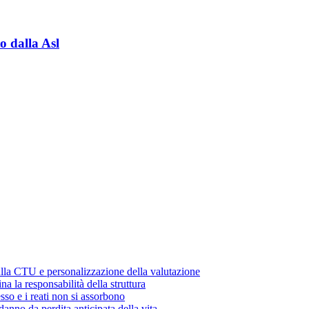
o dalla Asl
ulla CTU e personalizzazione della valutazione
a la responsabilità della struttura
sso e i reati non si assorbono
danno da perdita anticipata della vita