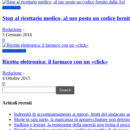
ATTUALITÀ
Stop al ricettario medico, al suo posto un codice fornit
Redazione
-
5 Gennaio 2016
0
BUONA SANITÀ
Ricetta elettronica: il farmaco con un «click»
Redazione
-
4 Ottobre 2015
0
Articoli recenti
Indennità di accompagnamento ai minori, limiti del sindacato s
Morte in sala parto, la mancanza di apparecchiature non determin
Stalking e lesioni, la remissione della querela non ferma il proce
Ritardo diagnostico oncologico, confine tra perdita di chance e 