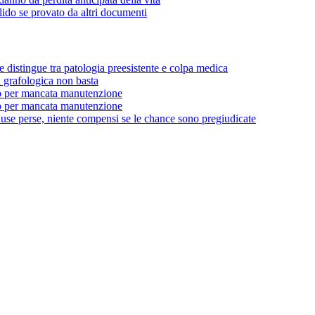
lido se provato da altri documenti
e distingue tra patologia preesistente e colpa medica
a grafologica non basta
o per mancata manutenzione
o per mancata manutenzione
use perse, niente compensi se le chance sono pregiudicate