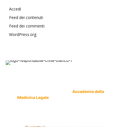
Accedi
Feed dei contenuti
Feed dei commenti
WordPress.org
Responsabile Civile
: il blog di
Carmelo Galipò
.
Il blog, grazie alla collaborazione di esperti medici
e giuristi dell'Associazione
Accademia della
Medicina Legale
, si prefigge di essere riferimento
nazionale per la gestione del contenzioso civile e
penale nel campo della Responsabilità sanitaria e
civile Auto e non solo.