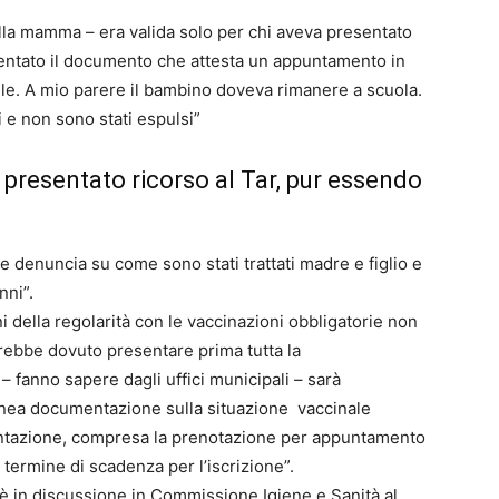
ella mamma – era valida solo per chi aveva presentato
esentato il documento che attesta un appuntamento in
rile. A mio parere il bambino doveva rimanere a scuola.
i e non sono stati espulsi”
à presentato ricorso al Tar, pur essendo
re denuncia su come sono stati trattati madre e figlio e
nni”.
ni della regolarità con le vaccinazioni obbligatorie non
vrebbe dovuto presentare prima tutta la
 fanno sapere dagli uffici municipali – sarà
donea documentazione sulla situazione vaccinale
entazione, compresa la prenotazione per appuntamento
termine di scadenza per l’iscrizione”.
i è in discussione in Commissione Igiene e Sanità al