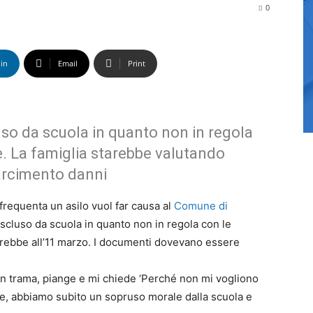
0
in
Email
Print
uso da scuola in quanto non in regola
e. La famiglia starebbe valutando
sarcimento danni
frequenta un asilo vuol far causa al
Comune di
to escluso da scuola in quanto non in regola con le
lirebbe all’11 marzo. I documenti dovevano essere
 un trama, piange e mi chiede ‘Perché non mi vogliono
tie, abbiamo subito un sopruso morale dalla scuola e