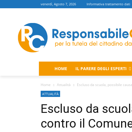
venerdì, Agosto 7, 2026
Informativa trattamento dati
HOME
IL PARERE DEGLI ESPERTI
Home
Attualità
Escluso da scuola, possibile caus
ATTUALITÀ
Escluso da scuol
contro il Comune