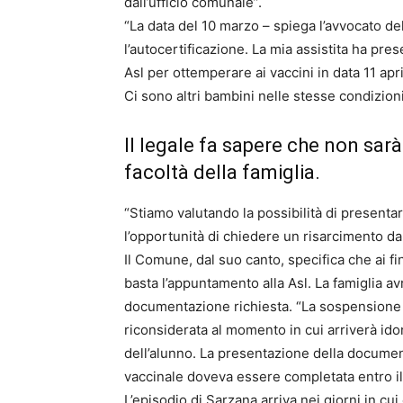
dall’ufficio comunale”.
“La data del 10 marzo – spiega l’avvocato d
l’autocertificazione. La mia assistita ha pr
Asl per ottemperare ai vaccini in data 11 ap
Ci sono altri bambini nelle stesse condizion
Il legale fa sapere che non sar
facoltà della famiglia.
“Stiamo valutando la possibilità di presenta
l’opportunità di chiedere un risarcimento da
Il Comune, dal suo canto, specifica che ai fi
basta l’appuntamento alla Asl. La famiglia a
documentazione richiesta. “La sospensione –
riconsiderata al momento in cui arriverà i
dell’alunno. La presentazione della docum
vaccinale doveva essere completata entro il 
L’episodio di Sarzana arriva nei giorni in cu