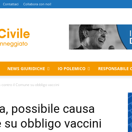
Contattaci
Collabora con noi!
NEWS GIURIDICHE
IO POLEMICO
RESPONSABILE C
a contro il Comune su obbligo vaccini
a, possibile causa
 su obbligo vaccini