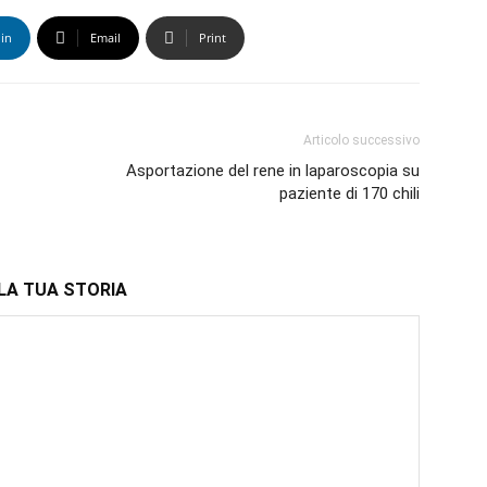
in
Email
Print
Articolo successivo
Asportazione del rene in laparoscopia su
paziente di 170 chili
LA TUA STORIA