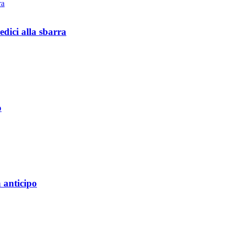
edici alla sbarra
o
 anticipo