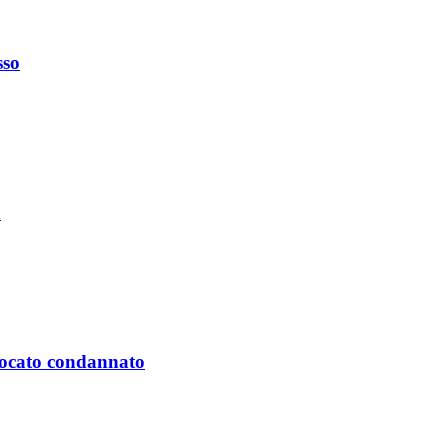
sso
a
vvocato condannato