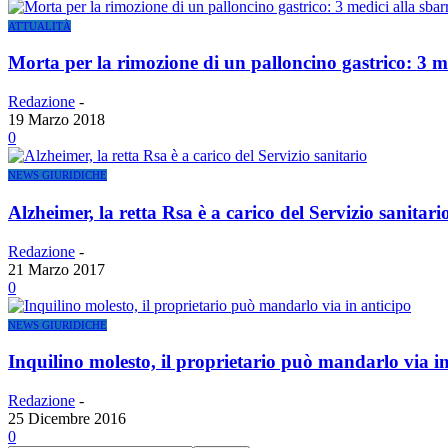
ATTUALITÀ
Morta per la rimozione di un palloncino gastrico: 3 m
Redazione
-
19 Marzo 2018
0
NEWS GIURIDICHE
Alzheimer, la retta Rsa è a carico del Servizio sanitari
Redazione
-
21 Marzo 2017
0
NEWS GIURIDICHE
Inquilino molesto, il proprietario può mandarlo via in
Redazione
-
25 Dicembre 2016
0