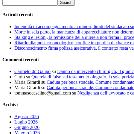
Articoli recenti
Indennità di accompagnamento ai minori, limiti del sindacato s
Morte in sala parto, la mancanza di apparecchiature non determin
Stalking e lesioni, la remissione della querela non ferma il proce
Ritardo diagnostico oncologico, confine tra perdita di chance e 
Disconoscimento firma polizza assicurativa, il contratto resta va
Commenti recenti
Carmelo dr. Galipò
su
Danno da intervento chirurgico, il giudic
Carlo
su
Querela di falso sul testamento olografo, la sola perizi
Maria Girardi
su
Caduta per buca stradale, Comune condannat
Maria Girardi
su
Caduta per buca stradale, Comune condannat
tommasocasalino@gmail.com
su
Negligenza dell’avvocato e ca
Archivi
Agosto 2026
Luglio 2026
Giugno 2026
Maggio 2026