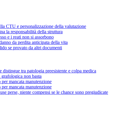
ulla CTU e personalizzazione della valutazione
a la responsabilità della struttura
sso e i reati non si assorbono
danno da perdita anticipata della vita
lido se provato da altri documenti
e distingue tra patologia preesistente e colpa medica
a grafologica non basta
o per mancata manutenzione
o per mancata manutenzione
use perse, niente compensi se le chance sono pregiudicate