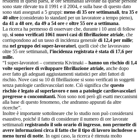
residenti in questi paesi, le ore settimanali lavorate da queste persone
sono state rilevate tra il 1991 e il 2004, e sulla base di questo dato
sono stati assegnati a 5 gruppi:
meno di 35 ore settimanali
,
tra 35 e
40 oltre
(considerato lo standard per un lavoratore a tempo pieno),
da 41 a 48 ore
,
da 49 a 54 ore
e
oltre 55 ore a settimana
.
La ricerca ha permesso di osservare che, durante i 10 anni di follow
up,
si sono verificati 1061 nuovi casi di fibrillazione atriale
, che
corrispondono ad un tasso di incidenza generale
di 12,4 per mille
;
ma
nel gruppo dei super-lavoratori
, quelli cioè che lavoravano
oltre 55 ore settimanali,
l’incidenza registrata è stata di 17,6 per
mille.
“I super-lavoratori – commenta Kivimaki –
hanno un rischio di 1,4
volte superiore di sviluppare fibrillazione atriale,
anche dopo
aver fatto gli adeguati aggiustamenti statistici per altri fattori di
rischio. Nove casi su 10 di fibrillazione si sono verificati in soggetti
senza patologie cardiovascolari note. Ciò significa che
questo
rischio è legato al superlavoro e non a patologie cardiovascolari
pregresse o concomitanti.
Non sono noti però gli esatti meccanismi
alla base di questo fenomeno, che andranno appurati da altre
ricerche”.
Inoltre è importante sottolineare che lo studio non può considerarsi
esaustivo, poiché il fatto di considerare il numero di ore lavorate
settimanali
registrando il solo orario di ingresso
,
non permette di
avere informazioni circa il fatto che il tipo di lavoro includesse o
meno turni di notte
. In ogni caso, la ricerca è ritenuta molto