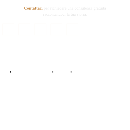
Contattaci
per richiedere una consulenza gratuita
raccontandoci la tua storia.
© Copyright 2024 - Responsabile Civile
Informativa trattamento dati
Contattaci
Collabora con noi!