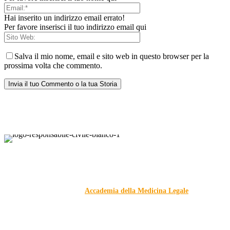
Hai inserito un indirizzo email errato!
Per favore inserisci il tuo indirizzo email qui
Salva il mio nome, email e sito web in questo browser per la
prossima volta che commento.
Responsabile Civile
: il blog di
Carmelo Galipò
.
Il blog, grazie alla collaborazione di esperti medici e giuristi
dell'Associazione
Accademia della Medicina Legale
, si
prefigge di essere riferimento nazionale per la gestione del
contenzioso civile e penale nel campo della Responsabilità
sanitaria e civile Auto e non solo.