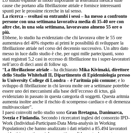
Lo studio espande in modo importante la letteratura medica sulle
cause che portano alla fibrillazione atriale e fornisce interessanti
spunti per le prossime ricerche in tal senso.
La ricerca – svoltasi su entrambi i sessi – ha messo a confronto
persone con una settimana lavorativa media di 35-40 ore con
altre che, in una sola settimana, lavoravano almeno 55 ore o
più.
Ebbene, lo studio ha evidenziato che chi lavorava oltre le 55 ore
aumentava del 40% rispetto ai primi le possibilità di sviluppare la
fibrillazione atriale nel corso del decennio successivo. Un altro dato
messo in luce dallo studio è che, per ogni mille partecipanti, sono
stati registrati 5,2 casi in eccesso di fibrillazione tra i super-lavoratori
nell’arco di dieci anni di follow up.
“
La fibrillazione atriale
– ha dichiarato
Mika Kivimaki, direttore
dello Studio Whitehall II, Dipartimento di Epidemiologia presso
lo University College di Londra
–
è l’aritmia più comune
; e lo
sviluppo di fibrillazione in chi lavora molte ore a settimane potrebbe
essere uno dei meccanismi alla base dell’eccesso di ictus, già
evidenziato in passato in questa categoria di soggetti. Questa aritmia
aumenta inoltre anche il rischio di scompenso cardiaco e di demenza
multivascolare”.
I paesi coinvolti nello studio sono
Gran Bretagna, Danimarca,
Svezia e Finlandia.
Secondo i ricercatori inglesi del consorzio IPD-
Work (Individual-Participant-Data Meta-analysis in Working
Populations) che hanno analizzato i dati relativi a 85.494 lavoratori