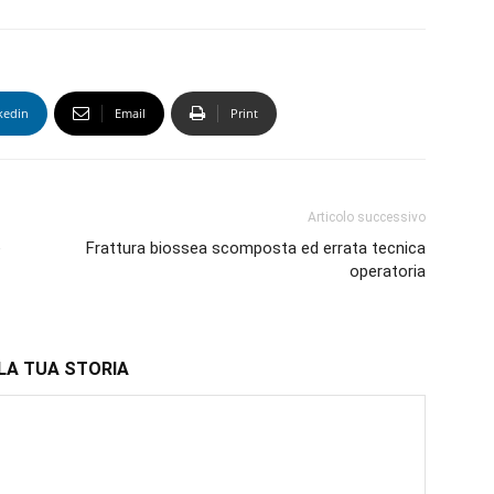
kedin
Email
Print
Articolo successivo
e
Frattura biossea scomposta ed errata tecnica
operatoria
LA TUA STORIA