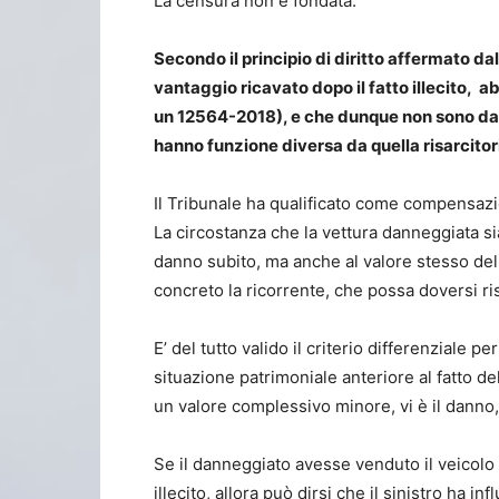
La censura non è fondata.
Secondo il principio di diritto affermato d
vantaggio ricavato dopo il fatto illecito, ab
un 12564-2018), e che dunque non sono da
hanno funzione diversa da quella risarcitori
Il Tribunale ha qualificato come compensazio
La circostanza che la vettura danneggiata si
danno subito, ma anche al valore stesso del
concreto la ricorrente, che possa doversi ri
E’ del tutto valido il criterio differenziale p
situazione patrimoniale anteriore al fatto d
un valore complessivo minore, vi è il danno
Se il danneggiato avesse venduto il veicolo 
illecito, allora può dirsi che il sinistro ha