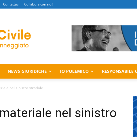
Contattaci
Collabora con noi!
NEWS GIURIDICHE
IO POLEMICO
RESPONSABILE C
iale nel sinistro stradale
ateriale nel sinistro